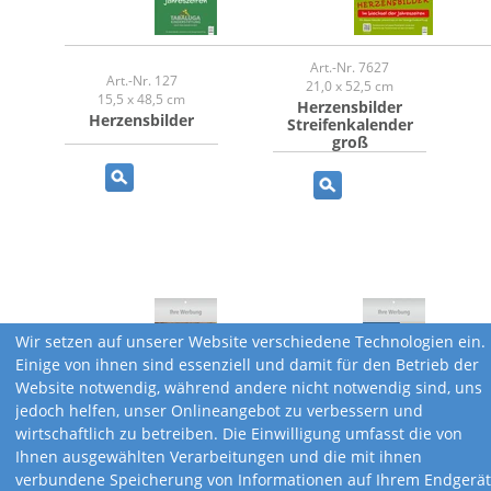
Art.-Nr. 7627
Art.-Nr. 127
21,0 x 52,5 cm
15,5 x 48,5 cm
Herzensbilder
Herzensbilder
Streifenkalender
groß
Wir setzen auf unserer Website verschiedene Technologien ein.
Einige von ihnen sind essenziell und damit für den Betrieb der
Website notwendig, während andere nicht notwendig sind, uns
jedoch helfen, unser Onlineangebot zu verbessern und
wirtschaftlich zu betreiben. Die Einwilligung umfasst die von
Ihnen ausgewählten Verarbeitungen und die mit ihnen
verbundene Speicherung von Informationen auf Ihrem Endgerät