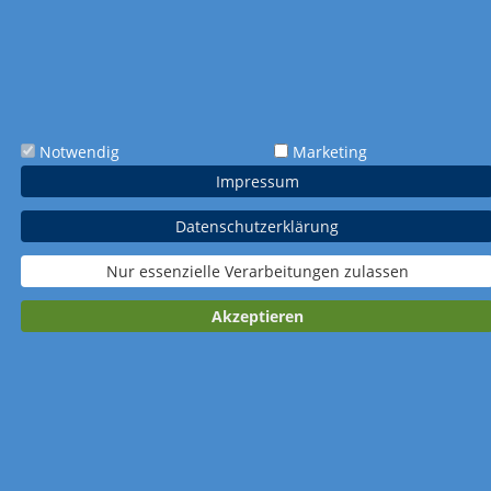
Notwendig
Marketing
Impressum
Art.-Nr. 638
Art.-Nr. 7322
55,0 x 50,5 cm
24,0 x 34,2 cm
Datenschutzerklärung
Brücken, die
Wochenspruchkalender
verbinden
Wandkalender
Wandkalender
Nur essenzielle Verarbeitungen zulassen
Akzeptieren