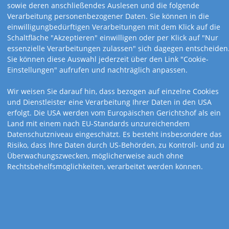
sowie deren anschließendes Auslesen und die folgende
Verarbeitung personenbezogener Daten. Sie können in die
Art.-Nr. 137
Art.-Nr. 140
einwilligungbedürftigen Verarbeitungen mit dem Klick auf die
15,5 x 48,5 cm
15,5 x 48,5 cm
Schaltfläche "Akzeptieren" einwilligen oder per Klick auf "Nur
Landpartie
Augenblicke
essenzielle Verarbeitungen zulassen" sich dagegen entscheiden
Sie können diese Auswahl jederzeit über den Link "Cookie-
Einstellungen" aufrufen und nachträglich anpassen.
Wir weisen Sie darauf hin, dass bezogen auf einzelne Cookies
und Dienstleister eine Verarbeitung Ihrer Daten in den USA
erfolgt. Die USA werden vom Europäischen Gerichtshof als ein
Land mit einem nach EU-Standards unzureichendem
Datenschutzniveau eingeschätzt. Es besteht insbesondere das
Risiko, dass Ihre Daten durch US-Behörden, zu Kontroll- und zu
Überwachungszwecken, möglicherweise auch ohne
Rechtsbehelfsmöglichkeiten, verarbeitet werden können.