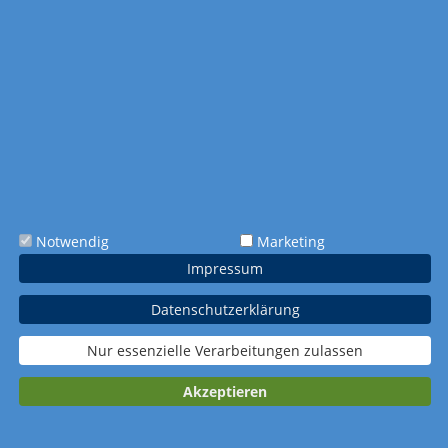
Kommentar:
Farbigkeit
schwarz-weiß (1-
bunt (4-farbig
farbig Schwarz)
CMYK)
Extras
Zusatzblatt
Gutscheinblatt
Ferientermine
Notwendig
Marketing
(100a)
Impressum
Verpackung
Datenschutzerklärung
Standardverpacku
Wellpapp-
ng
Einzelverpackung
Nur essenzielle Verarbeitungen zulassen
Akzeptieren