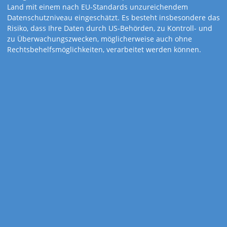
Land mit einem nach EU-Standards unzureichendem
Datenschutzniveau eingeschätzt. Es besteht insbesondere das
Risiko, dass Ihre Daten durch US-Behörden, zu Kontroll- und
zu Überwachungszwecken, möglicherweise auch ohne
Rechtsbehelfsmöglichkeiten, verarbeitet werden können.
Art.-Nr. 129
Blütenzauber
Zauberhafte Blütenbilder – ein Kalender mit besonderem
Charme und der Möglichkeit für Notizen.
Kalenderdetails
Kalendarium
1-sprachig: D
Feiertage
D, A, CH, I, F, GB, E, NL
Gewicht
133 Gramm
Werbefläche
15,5 x 6,0 cm
Größe
15,5 x 48,5 cm
Zusatzinhalte
Rezepte