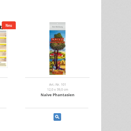
Art.-Nr. 101
12,0 x 39,0 cm
Naive Phantasien