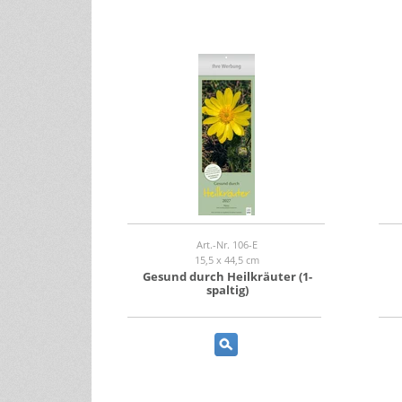
Art.-Nr. 106-E
15,5 x 44,5 cm
Gesund durch Heilkräuter (1-
spaltig)