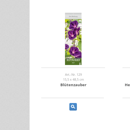
Art.-Nr. 129
15,5 x 48,5 cm
Blütenzauber
He