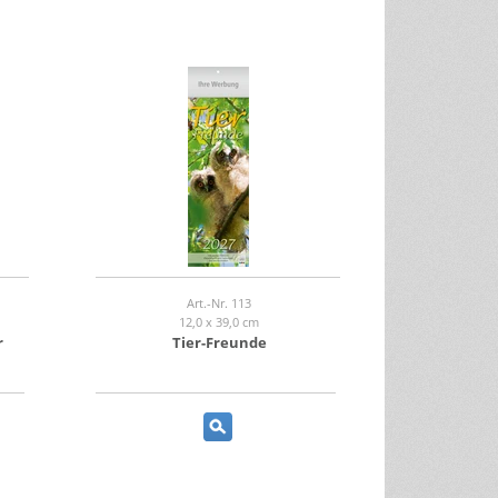
Art.-Nr. 113
12,0 x 39,0 cm
r
Tier-Freunde