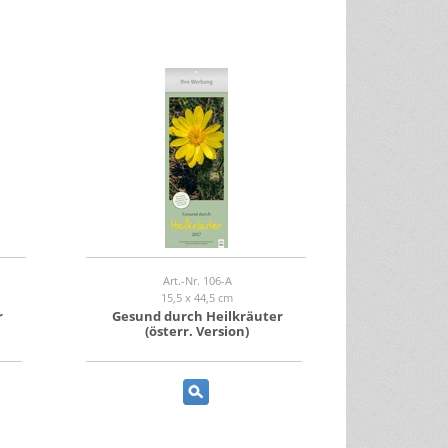
Art.-Nr. 106-A
15,5 x 44,5 cm
r
Gesund durch Heilkräuter
(österr. Version)