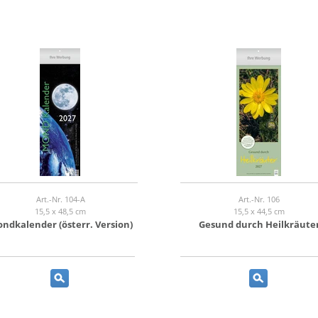
Art.-Nr. 104-A
Art.-Nr. 106
15,5 x 48,5 cm
15,5 x 44,5 cm
ndkalender (österr. Version)
Gesund durch Heilkräute