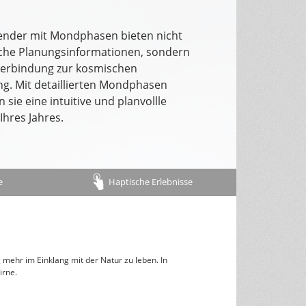
Gutscheinkarten
Trauerkarten
ender mit Mondphasen bieten nicht
Notizbücher
sche Planungsinformationen, sondern
Verbindung zur kosmischen
Taschenkalender
g. Mit detaillierten Mondphasen
 sie eine intuitive und planvollle
Terminbücher
Ihres Jahres.
Kugelschreiber
Taschen
e
Haptische Erlebnisse
Notizen
Alltagshelfer
 mehr im Einklang mit der Natur zu leben. In
irne.