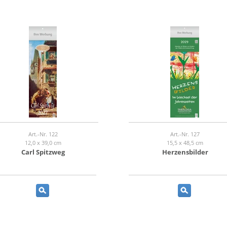
Art.-Nr. 122
Art.-Nr. 127
12,0 x 39,0 cm
15,5 x 48,5 cm
Carl Spitzweg
Herzensbilder