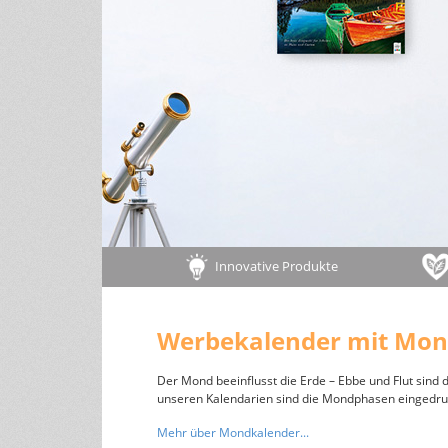
Gedanken & Weisheiten
Meh
andere Größen
Leben & Haushalt
Des
Familie & Kinder
Pos
Tiere
Innovative Produkte
Werbekalender mit Mo
Der Mond beeinflusst die Erde – Ebbe und Flut sind 
unseren Kalendarien sind die Mondphasen eingedruckt
Mehr über Mondkalender...