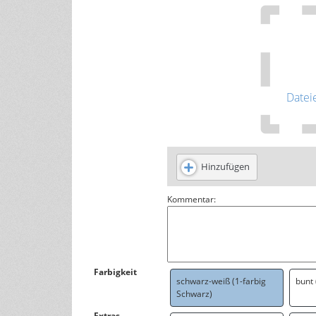
Datei
Hinzufügen
Kommentar:
Farbigkeit
schwarz-weiß (1-farbig
bunt
Schwarz)
Extras