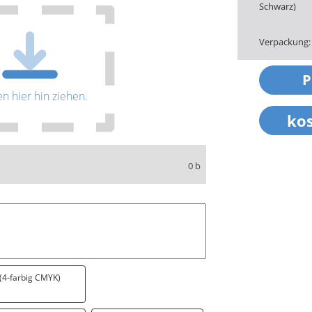
Schwarz)
Verpackung:
en hier hin ziehen.
0 b
 (4-farbig CMYK)