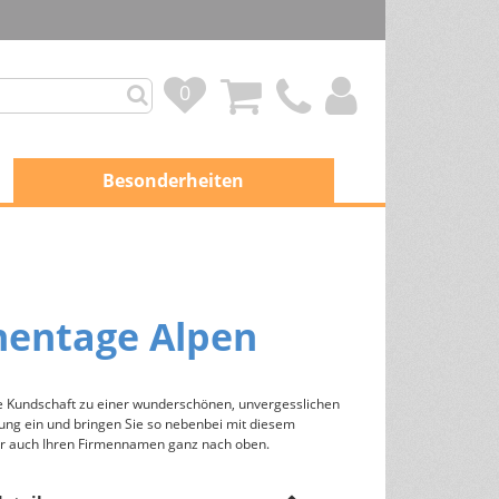
0
0
Besonderheiten
weitere Kalender und
Werbeartikel
nentage Alpen
Scheckkartenkalender
Adventskalender
e Kundschaft zu einer wunderschönen, unvergesslichen
Karten
ng ein und bringen Sie so nebenbei mit diesem
Grußkarten
r auch Ihren Firmennamen ganz nach oben.
Weihnachtskarten