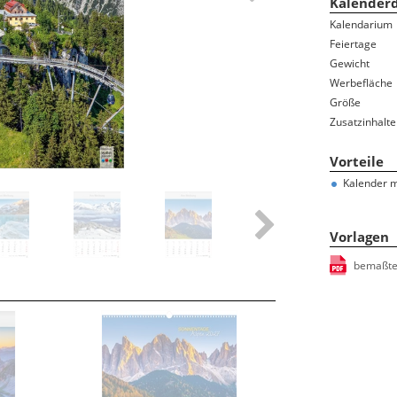
Kalenderd
rblock-Kalendarium
Kalendarium
ignplaner
Feiertage
terkalender / Wandplaner
Gewicht
Werbefläche
Größe
Zusatzinhalte
Vorteile
Kalender m
Vorlagen
bemaßte