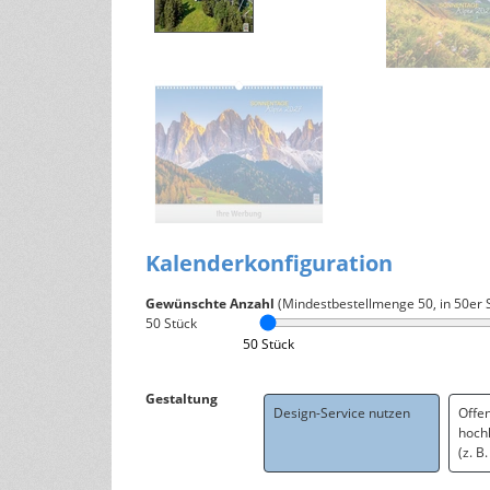
Kalenderkonfiguration
Gewünschte Anzahl
(Mindestbestellmenge
50
, in 50er 
50
Stück
50 Stück
Gestaltung
Design-Service nutzen
Offe
hoch
(z. B