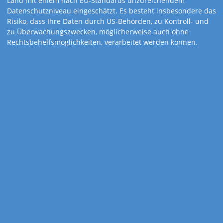
Land mit einem nach EU-Standards unzureichendem
Datenschutzniveau eingeschätzt. Es besteht insbesondere das
Risiko, dass Ihre Daten durch US-Behörden, zu Kontroll- und
zu Überwachungszwecken, möglicherweise auch ohne
Rechtsbehelfsmöglichkeiten, verarbeitet werden können.
Art.-Nr. 248
Stille Momente
Ein besonderer Kunst-Bildkalender mit einfühlsamen Motiven
und Sinnsprüchen, die zum Nachdenken anregen.
Kalenderdetails
Kalendarium
1-sprachig: D
Feiertage
D, A, CH, I, F, GB, E, NL
Gewicht
160 Gramm
Werbefläche
24,5 x 4,0 cm
Größe
24,5 x 34,5 cm
Zusatzinhalte
Sinnsprüche/Gedichte