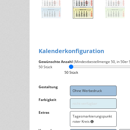
Kalenderkonfiguration
Gewünschte Anzahl
(Mindestbestellmenge
50
, in 50er 
50
Stück
50 Stück
Gestaltung
Ohne Werbedruck
Farbigkeit
nicht verfügbar
Extras
Tagesmarkierungspunkt
roter Kreis