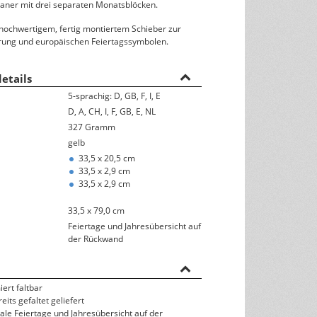
Gutscheinkarten
aner mit drei separaten Monatsblöcken.
Trauerkarten
hochwertigem, fertig montiertem Schieber zur
ung und europäischen Feiertagssymbolen.
Notizbücher
etails
Taschenkalender
5-sprachig: D, GB, F, I, E
Terminbücher
D, A, CH, I, F, GB, E, NL
327 Gramm
Kugelschreiber
gelb
33,5 x 20,5 cm
Taschen
33,5 x 2,9 cm
33,5 x 2,9 cm
Notizen
33,5 x 79,0 cm
Alltagshelfer
Feiertage und Jahresübersicht auf
der Rückwand
ert faltbar
its gefaltet geliefert
nale Feiertage und Jahresübersicht auf der