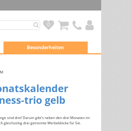
0
0
Besonderheiten
weitere Kalender und
TM
Werbeartikel
onatskalender
Scheckkartenkalender
ness-trio gelb
Adventskalender
Karten
Grußkarten
inge sind drei! Darum gibt's neben den drei Monaten im
ch gleichzeitig drei getrennte Werbeblöcke für Sie.
Weihnachtskarten