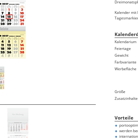
rblock-Kalendarium
Dreimonatspl
ignplaner
Kalender mit 
Tagesmarkier
terkalender / Wandplaner
Kalenderd
Kalendarium
Feiertage
Gewicht
Farbvariante
Werbefläche
Größe
Zusatzinhalte
Vorteile
portooptimi
werden bere
internatio