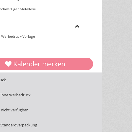
hochwertiger Metallöse
 Werbedruck-Vorlage
Kalender merken
tück
 Ohne Werbedruck
nicht verfügbar
 Standardverpackung