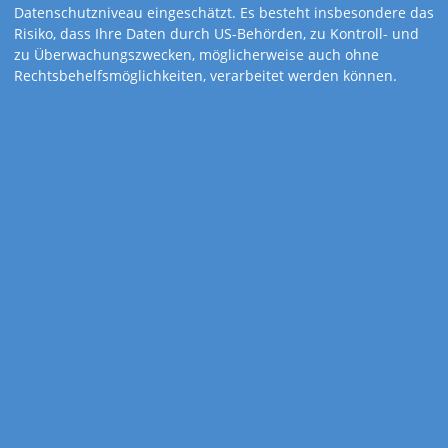
Datenschutzniveau eingeschätzt. Es besteht insbesondere das
Risiko, dass Ihre Daten durch US-Behörden, zu Kontroll- und
zu Überwachungszwecken, möglicherweise auch ohne
Rechtsbehelfsmöglichkeiten, verarbeitet werden können.
Art.-Nr. 307
Hot Girls
Niemals „oben ohne”: Auch bei dieser Zielgruppe sollte Ihr
Firmenname ganz oben stehen und die Blicke auf sich ziehen.