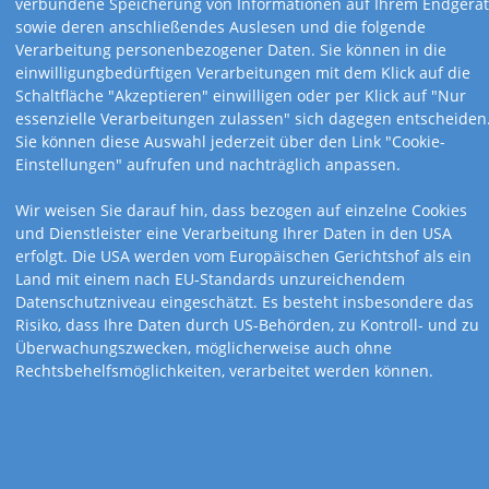
verbundene Speicherung von Informationen auf Ihrem Endgerät
24,5 x 34,5 cm
24,5 x 34,5 cm
sowie deren anschließendes Auslesen und die folgende
Sonnentage Alpen
Verborgene Idylle
Verarbeitung personenbezogener Daten. Sie können in die
einwilligungbedürftigen Verarbeitungen mit dem Klick auf die
Schaltfläche "Akzeptieren" einwilligen oder per Klick auf "Nur
essenzielle Verarbeitungen zulassen" sich dagegen entscheiden
Sie können diese Auswahl jederzeit über den Link "Cookie-
Einstellungen" aufrufen und nachträglich anpassen.
Wir weisen Sie darauf hin, dass bezogen auf einzelne Cookies
und Dienstleister eine Verarbeitung Ihrer Daten in den USA
erfolgt. Die USA werden vom Europäischen Gerichtshof als ein
Land mit einem nach EU-Standards unzureichendem
Datenschutzniveau eingeschätzt. Es besteht insbesondere das
Risiko, dass Ihre Daten durch US-Behörden, zu Kontroll- und zu
Überwachungszwecken, möglicherweise auch ohne
Rechtsbehelfsmöglichkeiten, verarbeitet werden können.
Art.-Nr. 229
Art.-Nr. 237
24,5 x 34,5 cm
24,5 x 34,5 cm