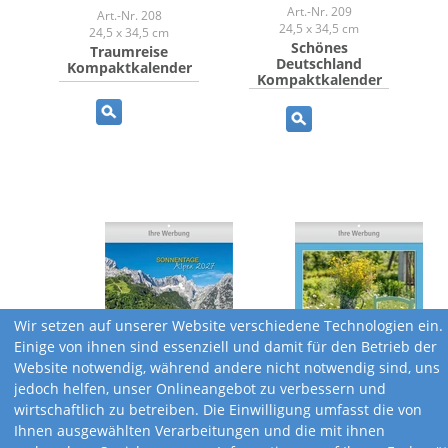
Art.-Nr. 209
Art.-Nr. 208
24,5 x 34,5 cm
24,5 x 34,5 cm
Schönes
Traumreise
Deutschland
Kompaktkalender
Kompaktkalender
Wir setzen auf unserer Website verschiedene Technologien ein.
Einige von ihnen sind essenziell und damit für den Betrieb der
Website notwendig, während andere nicht notwendig sind, uns
jedoch helfen, unser Onlineangebot zu verbessern und
wirtschaftlich zu betreiben. Die Einwilligung umfasst die von
Ihnen ausgewählten Verarbeitungen und die mit ihnen
Art.-Nr. 215
Art.-Nr. 228