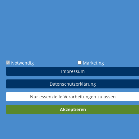
Notwendig
Marketing
Impressum
Datenschutzerklärung
Nur essenzielle Verarbeitungen zulassen
Art.-Nr. 834
Art.-Nr. 835
34,0 x 68,3 cm
30,0 x 61,4 cm
Akzeptieren
4-Monatskalender
5-Monatskalender
Delta Plus
Quintus