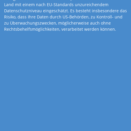
Land mit einem nach EU-Standards unzureichendem
Datenschutzniveau eingeschätzt. Es besteht insbesondere das
Risiko, dass Ihre Daten durch US-Behörden, zu Kontroll- und
zu Überwachungszwecken, möglicherweise auch ohne
Rechtsbehelfsmöglichkeiten, verarbeitet werden können.
Art.-Nr. 130
Fit & Gesund
Körper und Geist im Einklang – Bleiben Sie mit den zahlreichen
Tipps fit und gesund.
Rückseiten der Monatsblätter mit vielen Infos und Anregungen
zu Gesundheit, Wohlbefinden und Wellness!
Kalenderdetails
Kalendarium
1-sprachig: D
Feiertage
D, A, CH, I, F, GB, E, NL
Gewicht
133 Gramm