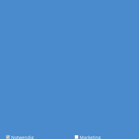
Hinzufügen
0 b
Kommentar:
Farbigkeit
schwarz-weiß (1-
bunt (4-farbig
farbig Schwarz)
CMYK)
Extras
Zusatzblatt
individuell (400)
Verpackung
Standardverpacku
Wellpapp-
ng
Einzelverpackung
Notwendig
Marketing
(plano)