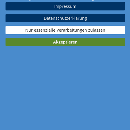
Impressum
Datenschutzerklärung
Nur essenzielle Verarbeitungen zulassen
Akzeptieren
Kalender merken
Anzahl: 50 Stück
Gestaltung: Design-Service nutzen
Werbedruck: schwarz-weiß (1-farbig
Schwarz)
Verpackung: Standardverpackung