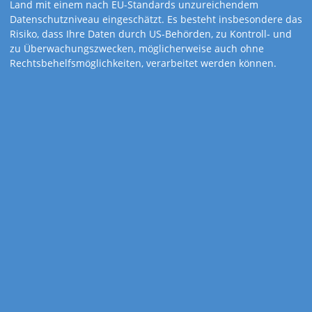
Land mit einem nach EU-Standards unzureichendem
Datenschutzniveau eingeschätzt. Es besteht insbesondere das
Risiko, dass Ihre Daten durch US-Behörden, zu Kontroll- und
zu Überwachungszwecken, möglicherweise auch ohne
Rechtsbehelfsmöglichkeiten, verarbeitet werden können.
Art.-Nr. 895
3-Monats-
Notizkalender
Planer mit viel Platz für Notizen. Kalender mit hochwertigem,
fertig montiertem Schieber zur Tagesmarkierung und
europäischen Feiertagssymbolen.
Kalenderdetails
Kalendarium
4-sprachig: D, GB, F, E
Feiertage
D, A, CH, I, F, GB, E, NL, B, CZ,
DK, GR, IRL, L, P, PL