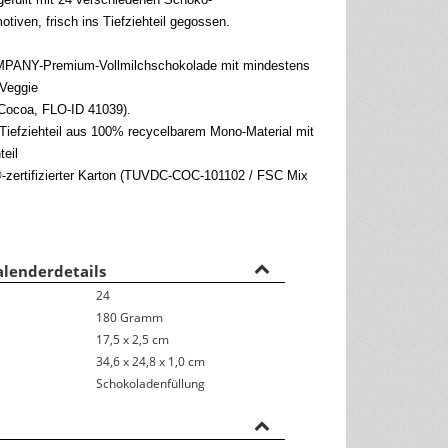
tiven, frisch ins Tiefziehteil gegossen.
Rückseitentexte
NY-Premium-Vollmilchschokolade mit mindestens
österreichisches Kalendarium
Veggie
Nachhaltigkeit & Umwelt
Cocoa, FLO-ID 41039).
 Tiefziehteil aus 100% recycelbarem Mono-Material mit
teil
zertifizierter Karton (TUVDC-COC-101102 / FSC Mix
lenderdetails
24
180 Gramm
17,5 x 2,5 cm
34,6 x 24,8 x 1,0 cm
Schokoladenfüllung