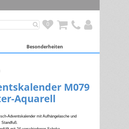
0
0
Besonderheiten
mit Besonderheit
1
Personalisierung
entskalender M079
Duftkalender
er-Aquarell
Spendenprojekte
Gutscheinkalender
sch-Adventskalender mit Aufhängelasche und
 Standfuß.
Schokoladenfüllung
gefüllt mit 24 verschiedenen Schoko-