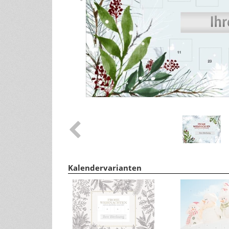
Tipps für ein gesundes Leben
andere Größen
Wohlfühltipps
Rezepte
Haushaltstipps
Pflanzen & Tiere
Infos zu Pflanzen/Gartentipps
Infos zu Tieren
Kalendervarianten