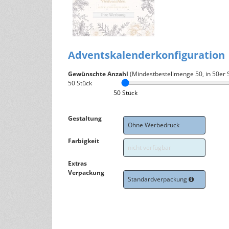
Adventskalenderkonfiguration
Gewünschte Anzahl
(Mindestbestellmenge
50
, in 50er 
50
Stück
50 Stück
Gestaltung
Ohne Werbedruck
Farbigkeit
nicht verfügbar
Extras
Verpackung
Standardverpackung