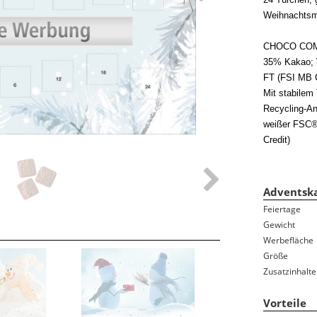
Ferientermine
Weihnachtsmo
Namenstage
100-jähriger Kalender
CHOCO COMPA
Bauernregeln/-weisheiten
35% Kakao; 
FT (FSI MB 
Sternzeichen/Horoskop
Mit stabilem
Mondphasen
Recycling-An
Gedenktage
weißer FSC®-
Feiertage und Jahresübersicht auf der Rückwand
Credit)
Adventska
Feiertage
Gewicht
Werbefläche
Größe
Zusatzinhalte
Vorteile