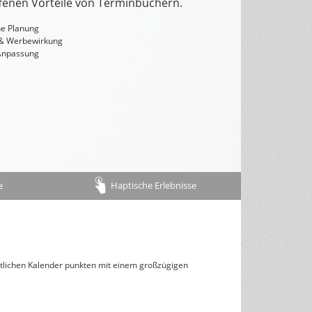
fenen Vorteile von Terminbüchern.
Rückseitentexte
he Planung
 & Werbewirkung
österreichisches Kalendarium
 Anpassung
Nachhaltigkeit & Umwelt
e
Haptische Erlebnisse
htlichen Kalender punkten mit einem großzügigen