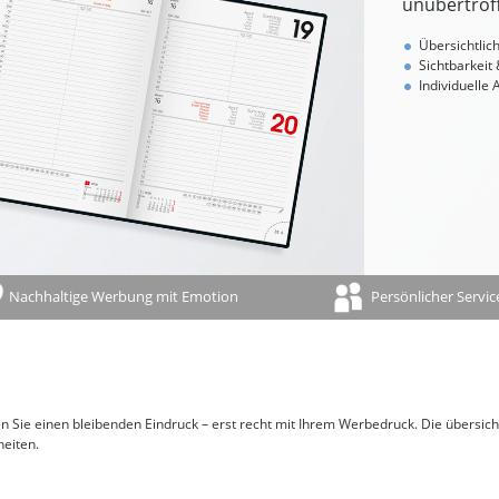
unübertrof
Ferientermine
Namenstage
Übersichtlic
Sichtbarkeit
100-jähriger Kalender
Individuelle
Bauernregeln/-weisheiten
Sternzeichen/Horoskop
Mondphasen
Gedenktage
Feiertage und Jahresübersicht auf der Rückwand
Nachhaltige Werbung mit Emotion
Persönlicher Servic
 Sie einen bleibenden Eindruck – erst recht mit Ihrem Werbedruck. Die übersic
eiten.