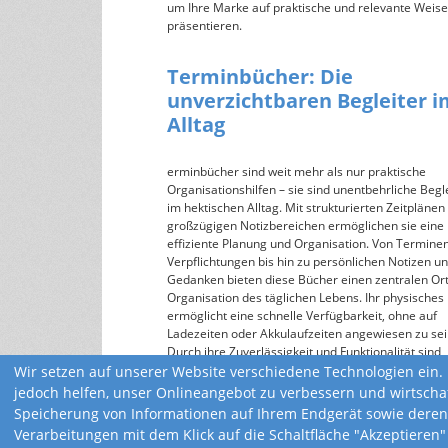
um Ihre Marke auf praktische und relevante Weise
präsentieren.
Terminbücher: Die
unverzichtbaren Begleiter i
Alltag
erminbücher sind weit mehr als nur praktische
Organisationshilfen – sie sind unentbehrliche Begl
im hektischen Alltag. Mit strukturierten Zeitplänen
großzügigen Notizbereichen ermöglichen sie eine
effiziente Planung und Organisation. Von Termine
Verpflichtungen bis hin zu persönlichen Notizen u
Gedanken bieten diese Bücher einen zentralen Ort
Organisation des täglichen Lebens. Ihr physisches
ermöglicht eine schnelle Verfügbarkeit, ohne auf
Ladezeiten oder Akkulaufzeiten angewiesen zu sei
Durch ihre Zuverlässigkeit und Funktionalität sind
Terminbücher unverzichtbare Helfer für jede Perso
Wir setzen auf unserer Website verschiedene Technologien ein. 
ihren Alltag effektiv und strukturiert gestalten möc
jedoch helfen, unser Onlineangebot zu verbessern und wirtscha
Speicherung von Informationen auf Ihrem Endgerät sowie deren
Verarbeitungen mit dem Klick auf die Schaltfläche "Akzeptieren"