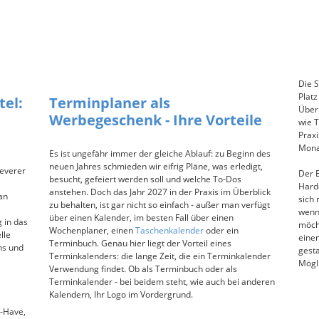
Die 
Platz
el:
Terminplaner als
Überb
Werbegeschenk - Ihre Vorteile
wie 
Praxi
Monat
Es ist ungefähr immer der gleiche Ablauf: zu Beginn des
neuen Jahres schmieden wir eifrig Pläne, was erledigt,
leverer
Der 
besucht, gefeiert werden soll und welche To-Dos
e
Hardc
anstehen. Doch das Jahr 2027 in der Praxis im Überblick
an
sich
zu behalten, ist gar nicht so einfach - außer man verfügt
wenn 
über einen Kalender, im besten Fall über einen
 in das
möch
Wochenplaner, einen
Taschenkalender
oder ein
lle
eine
Terminbuch. Genau hier liegt der Vorteil eines
ns und
gesta
Terminkalenders: die lange Zeit, die ein Terminkalender
Mögl
Verwendung findet. Ob als Terminbuch oder als
Terminkalender - bei beidem steht, wie auch bei anderen
Kalendern, Ihr Logo im Vordergrund.
t-Have,