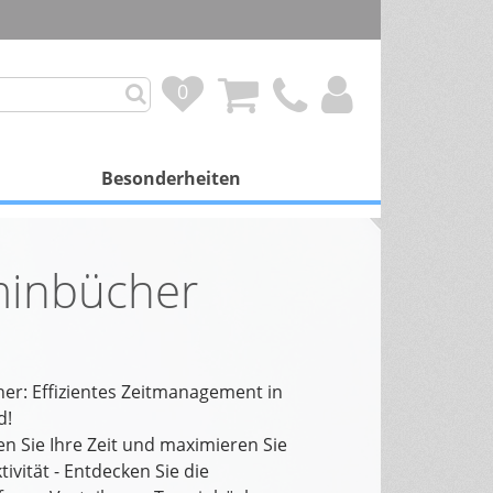
0
0
Besonderheiten
mit Besonderheit
minbücher
Personalisierung
Duftkalender
Spendenprojekte
er: Effizientes Zeitmanagement in
d!
Gutscheinkalender
en Sie Ihre Zeit und maximieren Sie
tivität - Entdecken Sie die
Schokoladenfüllung