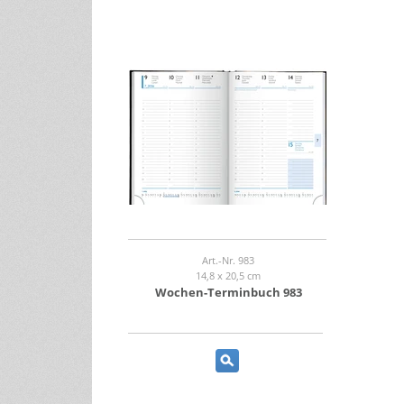
Art.-Nr. 983
14,8 x 20,5 cm
Wochen-Terminbuch 983