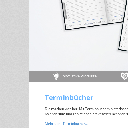
Tipps für ein gesundes Leben
andere Größen
Wohlfühltipps
Rezepte
Haushaltstipps
Pflanzen & Tiere
Infos zu Pflanzen/Gartentipps
Infos zu Tieren
Innovative Produkte
Terminbücher
Die machen was her: Mit Terminbüchern hinterlassen
Kalendarium und zahlreichen praktischen Besonderh
Mehr über Terminbücher...