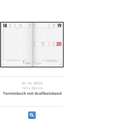
Art.-Nr. 985G4
14,5 x 20,6 cm
Terminbuch mit Grafikeinband