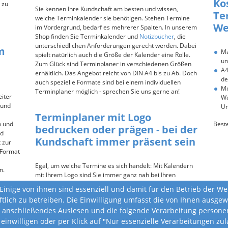
Ko
 zu
Sie kennen Ihre Kundschaft am besten und wissen,
Te
welche Terminkalender sie benötigen. Stehen Termine
We
im Vordergrund, bedarf es mehrerer Spalten. In unserem
Shop finden Sie Terminkalender und
Notizbücher
, die
unterschiedlichen Anforderungen gerecht werden. Dabei
m
Ma
spielt natürlich auch die Größe der Kalender eine Rolle.
un
Zum Glück sind Terminplaner in verschiedenen Größen
A4
erhältlich. Das Angebot reicht von DIN A4 bis zu A6. Doch
de
auch spezielle Formate sind bei einem individuellen
Mo
Terminplaner möglich - sprechen Sie uns gerne an!
eiter
We
 und
Un
Terminplaner mit Logo
n und
Beste
bedrucken oder prägen - bei der
nd
Kundschaft immer präsent sein
 zur
 Format
Egal, um welche Termine es sich handelt: Mit Kalendern
n.
mit Ihrem Logo sind Sie immer ganz nah bei Ihren
Kundinnen und Kunden und die planen auf's Beste mit
n, die
Einige von ihnen sind essenziell und damit für den Betrieb der W
den verschiedenen Kalender ihre Termine. Als Klassiker
hte.
ftlich zu betreiben. Die Einwilligung umfasst die von Ihnen ausg
ganz vorne dabei sind
Familienkalender 2027
.
 anschließendes Auslesen und die folgende Verarbeitung personen
 einwilligen oder per Klick auf "Nur essenzielle Verarbeitungen z