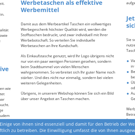
Werbetaschen als effektive
aufg
it.
Werbemittel
in.
Je
Damit aus dem Werbeartikel Taschen ein vollwertiges
si
Werbegeschenk höchster Qualität wird, werden die
lität
Stofftaschen bedruckt, und zwar individuell mit Ihrer
sowie
Sie 
Werbebotschaft. So verteilen Sie individuelle
e
nutze
Werbetaschen an Ihre Kundschaft.
Tasch
Als Einkaufstasche genutzt, wird Ihr Logo übrigens nicht
Vi
nur von ein paar wenigen Personen gesehen, sondern
in
beim Stadtbummel von vielen Menschen
ive
Be
wahrgenommen. So verbreitet sich Ihr guter Name noch
be
stärker. Und dies nicht nur einmalig, sondern bei vielen
Üb
weiteren Gelegenheiten.
od
ien wie
Übrigens, in unserem Webshop können Sie sich ein Bild
Au
tet
über unser Angebot an Taschen machen.
Ge
war
aucht.
Werb
ge
Betra
 Zudem
Ihnen
n
Einige von ihnen sind essenziell und damit für den Betrieb der W
auf
ftlich zu betreiben. Die Einwilligung umfasst die von Ihnen ausg