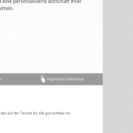
eine personalisierte Botschaft Ihrer
tteln.
Rückseitentexte
österreichisches Kalendarium
Nachhaltigkeit & Umwelt
e
Haptische Erlebnisse
s auf der Tasche für alle gut sichtbar ist.