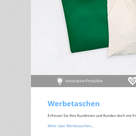
Tipps für ein gesundes Leben
andere Größen
Wohlfühltipps
Rezepte
Haushaltstipps
Pflanzen & Tiere
Infos zu Pflanzen/Gartentipps
Infos zu Tieren
Innovative Produkte
Werbetaschen
Erfreuen Sie Ihre Kundinnen und Kunden doch mit frö
Mehr über Werbetaschen...