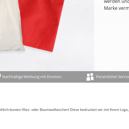
werden und 
Ferientermine
Marke vermi
Namenstage
100-jähriger Kalender
Bauernregeln/-weisheiten
Sternzeichen/Horoskop
Mondphasen
Gedenktage
Feiertage und Jahresübersicht auf der Rückwand
Nachhaltige Werbung mit Emotion
Persönlicher Servic
hlich-bunten Vlies- oder Baumwolltaschen! Diese bedrucken wir mit Ihrem Logo, da