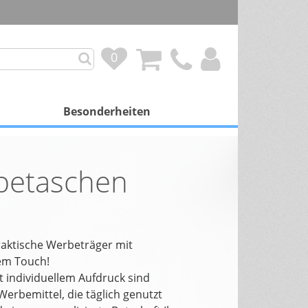
0
0
Besonderheiten
mit Besonderheit
betaschen
Personalisierung
Duftkalender
Spendenprojekte
raktische Werbeträger mit
em Touch!
Gutscheinkalender
 individuellem Aufdruck sind
Werbemittel, die täglich genutzt
Schokoladenfüllung