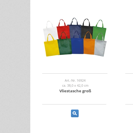
Art.-Nr. 16924
ca. 38,0 x 42,0 cm
Vliestasche groß