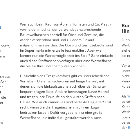
Wer auch beim Kauf von Äpfeln, Tomaten und Co. Plastik
Bun
n
vermeiden möchte, der verwendet entsprechende
Hin
Baumwolltaschen speziell für Obst und Gemüse, die
wieder verwendbar sind und zu jedem Einkauf
Für 
mitgenommen werden. Die Obst- und Gemüsebeutel sind
Werb
insatz,
im Supermarkt mittlerweile fest etabliert. Aber wie
ziehe
d
kommt nun die Werbemöglichkeit ins Spiel? Ganz einfach:
sie n
tens
auch diese Stofftaschen verfügen über eine Werbefläche,
Vor a
die Sie für Ihre Botschaft nutzen können.
unte
Hinsichtlich des Tragekomforts gibt es unterschiedliche
nicht
ch aus
Vorlieben. Die einen schwören auf lange Henkel, mit
klei
oßer
denen sich die Einkaufstasche auch über der Schulter
kurz
er
bequem tragen lässt. Andere bevorzugen kurze Henkel
l
Als
W
und tragen ihre Einkäufe an den kurzen Griffen nach
 die
parat
Hause. Wie auch immer - es sind perfekte Begleiter! Erst
et
Kalen
recht, wenn Sie die Tragetaschen mit Ihrem Logo
Werb
bedrucken lassen. Dafür vorgesehen ist eine große
überr
Werbefläche, die individuell gestaltet werden kann.
verpa
en
der
B
n