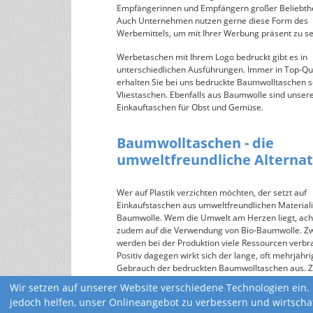
Empfängerinnen und Empfängern großer Beliebthe
Auch Unternehmen nutzen gerne diese Form des
Werbemittels, um mit Ihrer Werbung präsent zu se
Werbetaschen mit Ihrem Logo bedruckt gibt es in
unterschiedlichen Ausführungen. Immer in Top-Qua
erhalten Sie bei uns bedruckte Baumwolltaschen 
Vliestaschen. Ebenfalls aus Baumwolle sind unser
Einkauftaschen für Obst und Gemüse.
Baumwolltaschen - die
umweltfreundliche Alternat
Wer auf Plastik verzichten möchten, der setzt auf
Einkaufstaschen aus umweltfreundlichen Material
Baumwolle. Wem die Umwelt am Herzen liegt, ach
zudem auf die Verwendung von Bio-Baumwolle. Z
werden bei der Produktion viele Ressourcen verbr
Positiv dagegen wirkt sich der lange, oft mehrjähri
Gebrauch der bedruckten Baumwolltaschen aus.
ist dieser Werbeartikel sehr stabil und reißfest - ei
Wir setzen auf unserer Website verschiedene Technologien ein. 
weiterer Pluspunkt, gerade wenn der Wocheneink
jedoch helfen, unser Onlineangebot zu verbessern und wirtscha
darin transportiert wird.