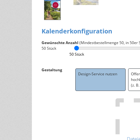
Kalenderkonfiguration
Gewünschte Anzahl
(Mindestbestellmenge
50
, in 50er 
50
Stück
50 Stück
Gestaltung
Design-Service nutzen
Offe
hoch
(z. B
Datei