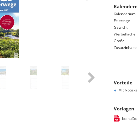
Ferientermine
Kalenderd
Namenstage
Kalendarium
100-jähriger Kalender
Feiertage
Bauernregeln/-weisheiten
Gewicht
Sternzeichen/Horoskop
Werbefläche
Größe
Mondphasen
Zusatzinhalte
Gedenktage
Feiertage und Jahresübersicht auf der Rückwand
Vorteile
Mit Notizk
Vorlagen
bemaßte