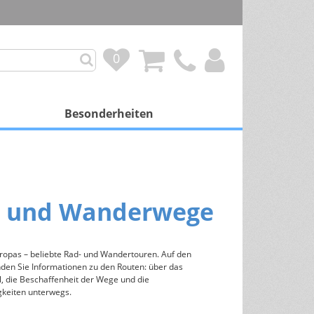
0
0
Besonderheiten
mit Besonderheit
Personalisierung
- und Wanderwege
Duftkalender
Spendenprojekte
ropas – beliebte Rad- und Wandertouren. Auf den
nden Sie Informationen zu den Routen: über das
Gutscheinkalender
l, die Beschaffenheit der Wege und die
keiten unterwegs.
Schokoladenfüllung