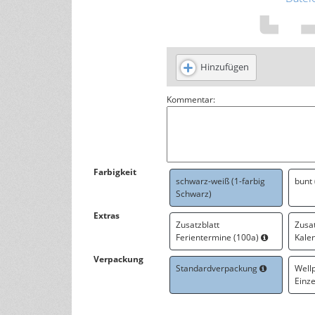
Hinzufügen
Kommentar:
Farbigkeit
schwarz-weiß (1-farbig
bunt
Schwarz)
Extras
Zusatzblatt
Zusat
Ferientermine (100a)
Kale
Verpackung
Standardverpackung
Well
Einz