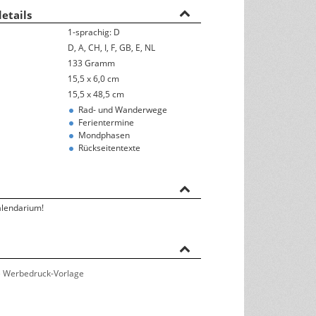
etails
Rückseitentexte
1-sprachig: D
österreichisches Kalendarium
D, A, CH, I, F, GB, E, NL
133 Gramm
Nachhaltigkeit & Umwelt
15,5 x 6,0 cm
15,5 x 48,5 cm
Rad- und Wanderwege
Ferientermine
Mondphasen
Rückseitentexte
alendarium!
 Werbedruck-Vorlage