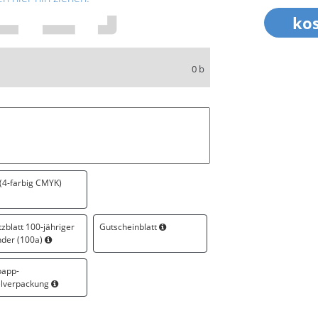
0 b
 (4-farbig CMYK)
zblatt 100-jähriger
Gutscheinblatt
nder (100a)
papp-
elverpackung