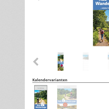
Tipps für ein gesundes Leben
andere Größen
Wohlfühltipps
Rezepte
Haushaltstipps
Pflanzen & Tiere
Infos zu Pflanzen/Gartentipps
Infos zu Tieren
Kalendervarianten