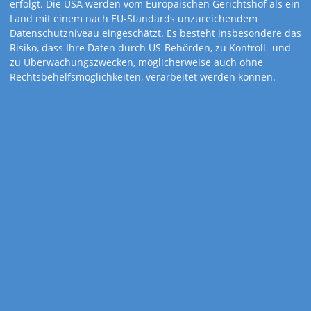
erfolgt. Die USA werden vom Europäischen Gerichtshof als ein
Land mit einem nach EU-Standards unzureichendem
Datenschutzniveau eingeschätzt. Es besteht insbesondere das
Risiko, dass Ihre Daten durch US-Behörden, zu Kontroll- und
zu Überwachungszwecken, möglicherweise auch ohne
Rechtsbehelfsmöglichkeiten, verarbeitet werden können.
Art.-Nr. 285
Hildegard von
Bingen
Hildegard von Bingen gilt bis heute als eine der bedeutendsten
Frauen des Mittelalters. Sie begleitet Ihre Kundschaft mit
Lebensweisheiten, Gartentipps und Rezepten durch das ganze
Jahr.
Kalenderdetails
Kalendarium
1-sprachig: D
Feiertage
Deutschland
Gewicht
160 Gramm