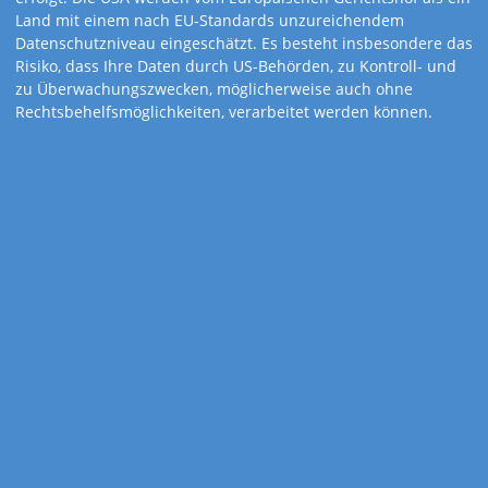
Land mit einem nach EU-Standards unzureichendem
Datenschutzniveau eingeschätzt. Es besteht insbesondere das
Risiko, dass Ihre Daten durch US-Behörden, zu Kontroll- und
zu Überwachungszwecken, möglicherweise auch ohne
Rechtsbehelfsmöglichkeiten, verarbeitet werden können.
Art.-Nr. 132
Katrins
Haushaltsplaner
Ob (Groß-)Mutter oder moderne „Familienmanagerin“ – dank
der praktischen Tipps auf den Rückseiten laufen der Haushalt
und Ihre Werbung wie am Schnürchen.
Kalenderdetails
Kalendarium
1-sprachig: D
Feiertage
D, A, CH, I, F, GB, E, NL
Gewicht
112 Gramm