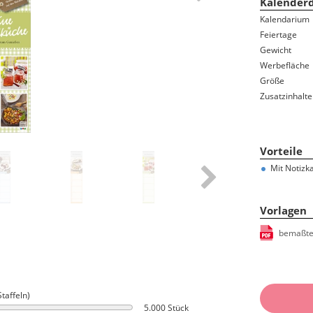
Kalenderd
Ferientermine
Kalendarium
Namenstage
Feiertage
100-jähriger Kalender
Gewicht
Bauernregeln/-weisheiten
Werbefläche
Sternzeichen/Horoskop
Größe
Mondphasen
Zusatzinhalte
Gedenktage
Feiertage und Jahresübersicht auf der Rückwand
Vorteile
Mit Notizk
Vorlagen
bemaßte
Staffeln)
5.000 Stück