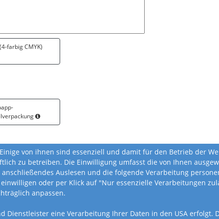
 (4-farbig CMYK)
papp-
elverpackung
Einige von ihnen sind essenziell und damit für den Betrieb der W
ftlich zu betreiben. Die Einwilligung umfasst die von Ihnen ausg
 anschließendes Auslesen und die folgende Verarbeitung personen
 einwilligen oder per Klick auf "Nur essenzielle Verarbeitungen z
chträglich anpassen.
nd Dienstleister eine Verarbeitung Ihrer Daten in den USA erfolgt