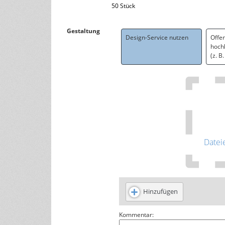
50 Stück
Gestaltung
Design-Service nutzen
Offe
hoch
(z. B
Datei
Hinzufügen
Kommentar: