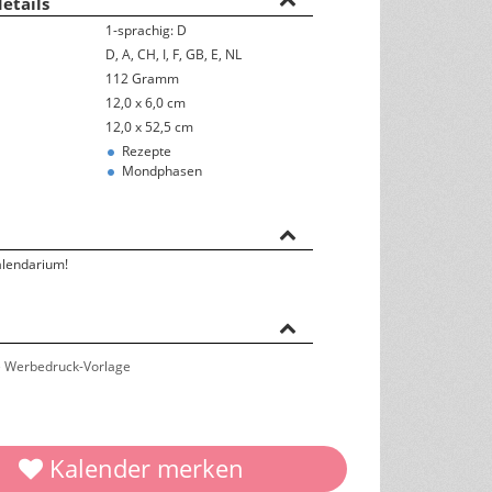
etails
Rückseitentexte
1-sprachig: D
D, A, CH, I, F, GB, E, NL
österreichisches Kalendarium
112 Gramm
12,0 x 6,0 cm
Nachhaltigkeit & Umwelt
12,0 x 52,5 cm
Rezepte
Mondphasen
alendarium!
 Werbedruck-Vorlage
Kalender merken