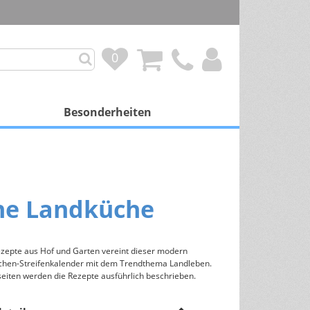
0
0
Besonderheiten
mit Besonderheit
Personalisierung
ne Landküche
Duftkalender
Spendenprojekte
ezepte aus Hof und Garten vereint dieser modern
üchen-Streifenkalender mit dem Trendthema Landleben.
Gutscheinkalender
eiten werden die Rezepte ausführlich beschrieben.
Schokoladenfüllung