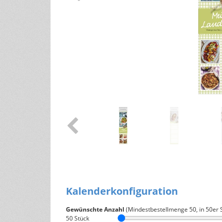
Tipps für ein gesundes Leben
andere Größen
Wohlfühltipps
Rezepte
Haushaltstipps
Pflanzen & Tiere
Infos zu Pflanzen/Gartentipps
Infos zu Tieren
Kalenderkonfiguration
Gewünschte Anzahl
(Mindestbestellmenge
50
, in 50er 
50
Stück