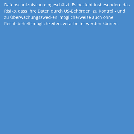
der Cocktails
Datenschutzniveau eingeschätzt. Es besteht insbesondere das
Risiko, dass Ihre Daten durch US-Behörden, zu Kontroll- und
zu Überwachungszwecken, möglicherweise auch ohne
Rechtsbehelfsmöglichkeiten, verarbeitet werden können.
Farbenfroh, inspirierend und voller Lebensfreude!
MIXART präsentiert Monat für Monat kreative Cocktailideen –
kunstvoll illustriert und auf Wunsch auch alkoholfrei. Ein
trendiger
Kalender, der Genuss und Stil vereint – und Ihre Werbung auf
erfrischende
Weise in Szene setzt.
Kalenderdetails
Kalendarium
1-sprachig: D
Feiertage
Deutschland
Gewicht
160 Gramm
Werbefläche
24,5 x 4,0 cm
Größe
24,5 x 34,5 cm
Zusatzinhalte
Rezepte