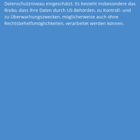
Datenschutzniveau eingeschätzt. Es besteht insbesondere das
Risiko, dass Ihre Daten durch US-Behörden, zu Kontroll- und
zu Überwachungszwecken, möglicherweise auch ohne
Rechtsbehelfsmöglichkeiten, verarbeitet werden können.
Art.-Nr. 609
3-Monats-Bildplaner
Motivation
Wandkalender
Dreimonatsbildkalender
Drei-Monats-Bildplaner mit atemberaubenden Aufnahmen und
motivierenden Botschaften.
Mit Wire-O-Bindung zum Umblättern!