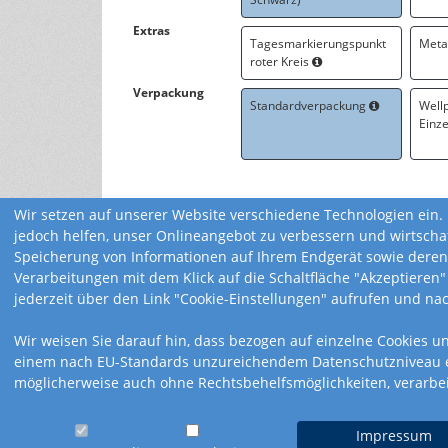
Extras
Tagesmarkierungspunkt
Meta
roter Kreis
Verpackung
Standardverpackung
Well
Einz
Wir setzen auf unserer Website verschiedene Technologien ein. 
jedoch helfen, unser Onlineangebot zu verbessern und wirtscha
Speicherung von Informationen auf Ihrem Endgerät sowie deren
Verarbeitungen mit dem Klick auf die Schaltfläche "Akzeptieren"
jederzeit über den Link "Cookie-Einstellungen" aufrufen und na
Wir weisen Sie darauf hin, dass bezogen auf einzelne Cookies u
einem nach EU-Standards unzureichendem Datenschutzniveau ein
möglicherweise auch ohne Rechtsbehelfsmöglichkeiten, verarbe
Impressum
Impressum