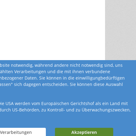
ebsite notwendig, während andere nicht notwendig sind, uns
ewählten Verarbeitungen und die mit ihnen verbundene
bezogener Daten. Sie können in die einwilligungbedürftigen
ulassen" sich dagegen entscheiden. Sie können diese Auswahl
. Die USA werden vom Europäischen Gerichtshof als ein Land mit
 durch US-Behörden, zu Kontroll- und zu Überwachungszwecken,
nung
Widerrufsbelehrung
 Verarbeitungen
Akzeptieren