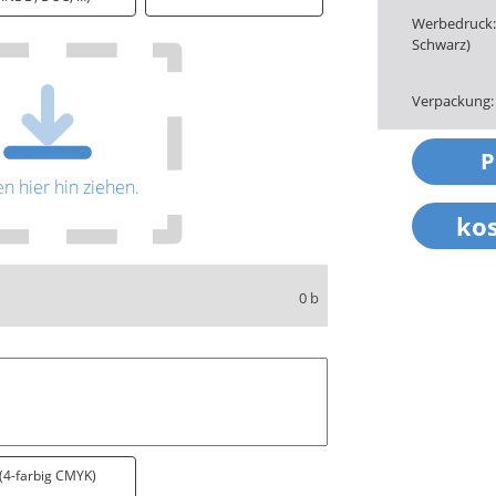
Werbedruck: 
Schwarz)
Verpackung:
en hier hin ziehen.
0 b
 (4-farbig CMYK)