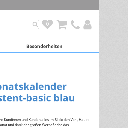
0
0
Besonderheiten
mit Besonderheit
Personalisierung
onatskalender
Duftkalender
stent-basic blau
Spendenprojekte
Gutscheinkalender
re Kundinnen und Kunden alles im Blick: den Vor-, Haupt-
Schokoladenfüllung
onat und dank der großen Werbefläche das