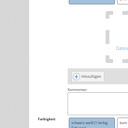
Datei
Hinzufügen
Kommentar:
Farbigkeit
schwarz-weiß (1-farbig
bunt
Schwarz)