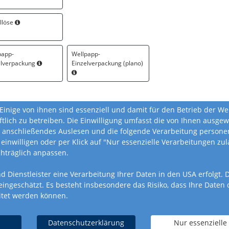
llöse
papp-
Wellpapp-
elverpackung
Einzelverpackung (plano)
Einige von ihnen sind essenziell und damit für den Betrieb der W
ftlich zu betreiben. Die Einwilligung umfasst die von Ihnen ausg
 anschließendes Auslesen und die folgende Verarbeitung personen
 einwilligen oder per Klick auf "Nur essenzielle Verarbeitungen z
chträglich anpassen.
nd Dienstleister eine Verarbeitung Ihrer Daten in den USA erfolgt
geschätzt. Es besteht insbesondere das Risiko, dass Ihre Daten
itet werden können.
AGB
Datenschutz
Produktsicherheitsverord
Datenschutzerklärung
Nur essenzielle