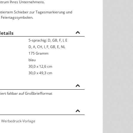
ktrum Ihres Unternehmens.
Rückseitentexte
ontiertem Schieber zur Tagesmarkierung und
 Feiertagssymbolen.
österreichisches Kalendarium
Nachhaltigkeit & Umwelt
etails
5-sprachig: D, GB, F, I, E
D, A, CH, I, F, GB, E, NL
175 Gramm
blau
30,0 x 12,6 cm
30,0 x 49,3 cm
iert faltbar auf Großbriefformat
 Werbedruck-Vorlage