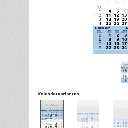
Tipps für ein gesundes Leben
andere Größen
Wohlfühltipps
Rezepte
Haushaltstipps
Pflanzen & Tiere
Infos zu Pflanzen/Gartentipps
Infos zu Tieren
Kalendervarianten