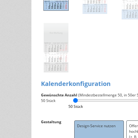
Kalenderkonfiguration
Gewünschte Anzahl
(Mindestbestellmenge
50
, in 50er 
50
Stück
50 Stück
Gestaltung
Design-Service nutzen
Offe
hoch
(z. B