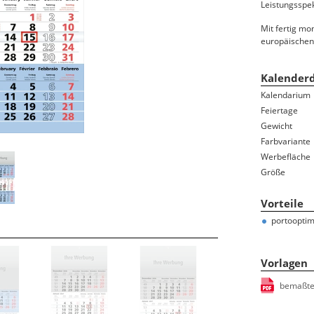
Leistungsspe
Ferientermine
Namenstage
Mit fertig m
europäischen
100-jähriger Kalender
Bauernregeln/-weisheiten
Kalenderd
Sternzeichen/Horoskop
Kalendarium
Mondphasen
Feiertage
Gedenktage
Gewicht
Feiertage und Jahresübersicht auf der Rückwand
Farbvariante
Werbefläche
Größe
Vorteile
portooptim
Vorlagen
bemaßte