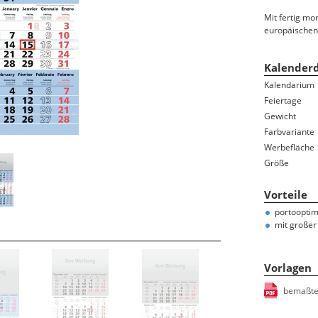
Ferientermine
Mit fertig m
Namenstage
europäischen
100-jähriger Kalender
Bauernregeln/-weisheiten
Kalenderd
Sternzeichen/Horoskop
Kalendarium
Mondphasen
Feiertage
Gedenktage
Gewicht
Farbvariante
Feiertage und Jahresübersicht auf der Rückwand
Werbefläche
Größe
Vorteile
portooptim
mit großer
Vorlagen
bemaßte