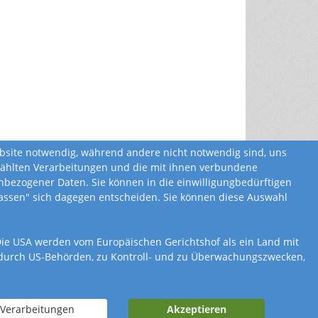
ebsite notwendig, während andere nicht notwendig sind, uns
ewählten Verarbeitungen und die mit ihnen verbundene
bezogener Daten. Sie können in die einwilligungbedürftigen
ulassen" sich dagegen entscheiden. Sie können diese Auswahl
. Die USA werden vom Europäischen Gerichtshof als ein Land mit
 durch US-Behörden, zu Kontroll- und zu Überwachungszwecken,
nung
Widerrufsbelehrung
 Verarbeitungen
Akzeptieren