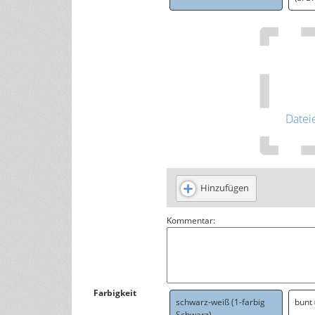
Datei
Hinzufügen
Kommentar:
Farbigkeit
schwarz-weiß (1-farbig
bunt
Schwarz)