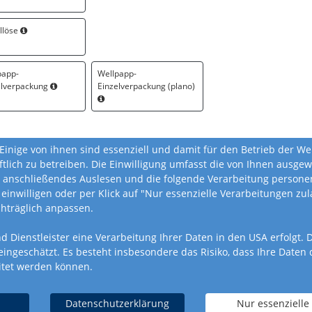
llöse
papp-
Wellpapp-
elverpackung
Einzelverpackung (plano)
Einige von ihnen sind essenziell und damit für den Betrieb der W
ftlich zu betreiben. Die Einwilligung umfasst die von Ihnen ausg
 anschließendes Auslesen und die folgende Verarbeitung personen
 einwilligen oder per Klick auf "Nur essenzielle Verarbeitungen z
chträglich anpassen.
nd Dienstleister eine Verarbeitung Ihrer Daten in den USA erfolgt
geschätzt. Es besteht insbesondere das Risiko, dass Ihre Daten
itet werden können.
AGB
Datenschutz
Produktsicherheitsverord
Datenschutzerklärung
Nur essenzielle