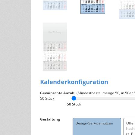
Kalenderkonfiguration
Gewünschte Anzahl
(Mindestbestellmenge
50
, in 50er 
50
Stück
50 Stück
Gestaltung
Design-Service nutzen
Offe
hoch
(z. B