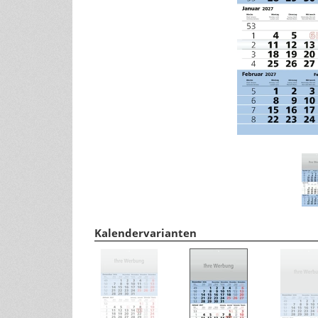
Tipps für ein gesundes Leben
andere Größen
Wohlfühltipps
Rezepte
Haushaltstipps
Pflanzen & Tiere
Infos zu Pflanzen/Gartentipps
Infos zu Tieren
Kalendervarianten