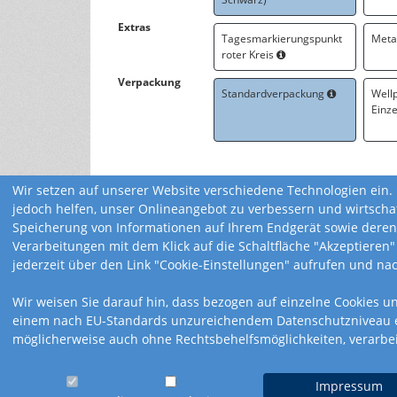
Extras
Tagesmarkierungspunkt
Meta
roter Kreis
Verpackung
Standardverpackung
Well
Einz
Wir setzen auf unserer Website verschiedene Technologien ein. 
jedoch helfen, unser Onlineangebot zu verbessern und wirtscha
Speicherung von Informationen auf Ihrem Endgerät sowie deren
Verarbeitungen mit dem Klick auf die Schaltfläche "Akzeptieren"
jederzeit über den Link "Cookie-Einstellungen" aufrufen und na
Wir weisen Sie darauf hin, dass bezogen auf einzelne Cookies u
einem nach EU-Standards unzureichendem Datenschutzniveau ein
möglicherweise auch ohne Rechtsbehelfsmöglichkeiten, verarbe
Impressum
Impressum