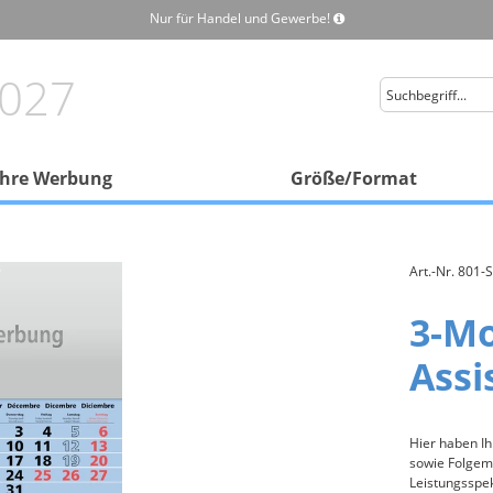
Nur für Handel und Gewerbe!
027
Ihre Werbung
Größe/Format
Monatsplaner
nach Format
Art.-Nr. 801-
Geografie
ohne Werbezwischenleisten
Querformat
3-M
Rad- und Wanderwege
mit Werbezwischenleisten
Querformat-Lang
Infos zu Ländern/Bundesländern
Assi
Hochformat
Poesie
Sinnsprüche/Gedichte
Hochformat-Lang
Hier haben Ih
sowie Folgem
Kalenderbezogene Zusatzinformationen
Quadratisch
Leistungsspe