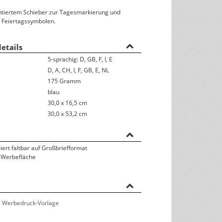
ontiertem Schieber zur Tagesmarkierung und
Rückseitentexte
 Feiertagssymbolen.
österreichisches Kalendarium
etails
Nachhaltigkeit & Umwelt
5-sprachig: D, GB, F, I, E
D, A, CH, I, F, GB, E, NL
175 Gramm
blau
30,0 x 16,5 cm
30,0 x 53,2 cm
iert faltbar auf Großbriefformat
 Werbefläche
 Werbedruck-Vorlage