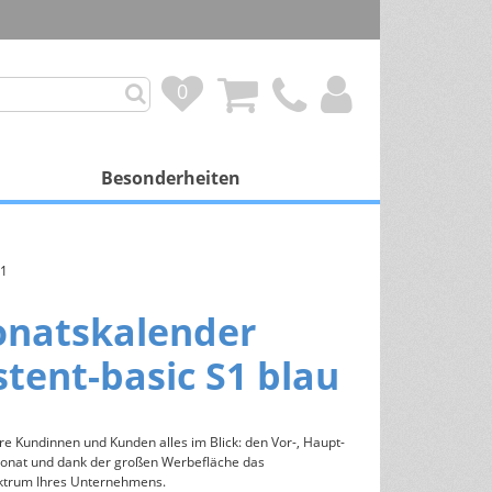
0
0
Besonderheiten
mit Besonderheit
S1
Personalisierung
onatskalender
Duftkalender
stent-basic S1 blau
Spendenprojekte
Gutscheinkalender
re Kundinnen und Kunden alles im Blick: den Vor-, Haupt-
onat und dank der großen Werbefläche das
Schokoladenfüllung
ktrum Ihres Unternehmens.