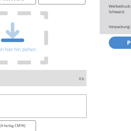
Werbedruck: 
Schwarz)
Verpackung:
en hier hin ziehen.
0 b
 (4-farbig CMYK)