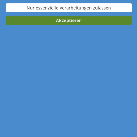
spunkt roter Kreis
Nur essenzielle Verarbeitungen zulassen
Verpackung
Akzeptieren
Standardverpacku
Wellpapp-
Wellpapp-
ng
Einzelverpackung
Einzelverpackung
(plano)
Kalender merken
Anzahl: 50 Stück
Gestaltung: Design-Service nutzen