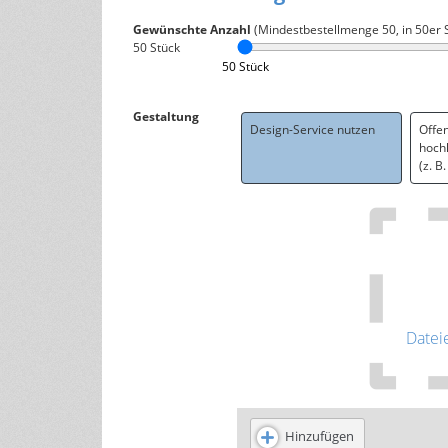
Gewünschte Anzahl
(Mindestbestellmenge
50
, in 50er 
50
Stück
50 Stück
Gestaltung
Design-Service nutzen
Offe
hoch
(z. B
Datei
Hinzufügen