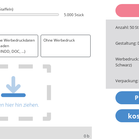
Staffeln)
5.000 Stück
Anzahl: 50 S
ne Werbedruckdaten
Ohne Werbedruck
Gestaltung: 
laden
. INDD, DOC, …)
Werbedruck: 
Schwarz)
Verpackung:
en hier hin ziehen.
0 b