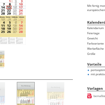
Ferientermine
Mit fertig m
Namenstage
europäischen
100-jähriger Kalender
Bauernregeln/-weisheiten
Kalenderd
Sternzeichen/Horoskop
Kalendarium
Mondphasen
Feiertage
Gedenktage
Gewicht
Farbvariante
Feiertage und Jahresübersicht auf der Rückwand
Werbefläche
Größe
Vorteile
portooptim
mit prakti
Vorlagen
bemaßte