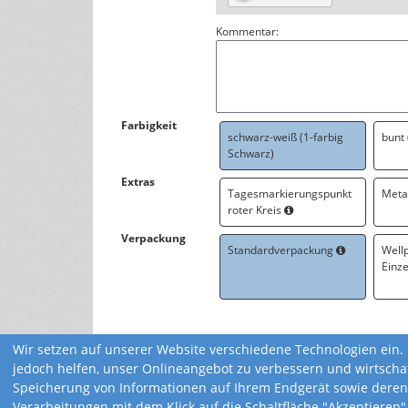
Kommentar:
Farbigkeit
schwarz-weiß (1-farbig
bunt
Schwarz)
Extras
Tagesmarkierungspunkt
Meta
roter Kreis
Verpackung
Standardverpackung
Well
Einz
Wir setzen auf unserer Website verschiedene Technologien ein. 
jedoch helfen, unser Onlineangebot zu verbessern und wirtscha
Speicherung von Informationen auf Ihrem Endgerät sowie deren
Verarbeitungen mit dem Klick auf die Schaltfläche "Akzeptieren"