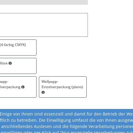
 (4-farbig CMYK)
llöse
papp-
Wellpapp-
elverpackung
Einzelverpackung (plano)
Einige von ihnen sind essenziell und damit für den Betrieb der W
ftlich zu betreiben. Die Einwilligung umfasst die von Ihnen ausg
 anschließendes Auslesen und die folgende Verarbeitung personen
 einwilligen oder per Klick auf "Nur essenzielle Verarbeitungen z