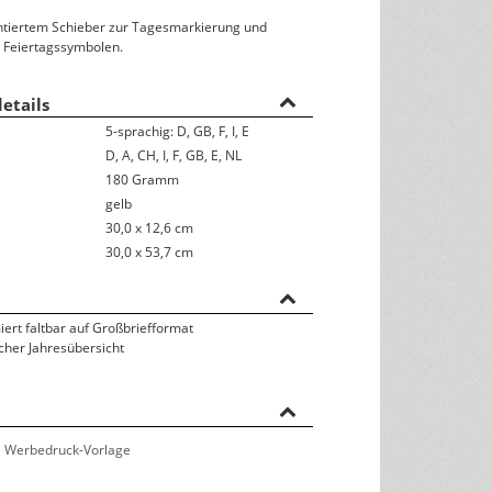
ontiertem Schieber zur Tagesmarkierung und
Rückseitentexte
 Feiertagssymbolen.
österreichisches Kalendarium
etails
Nachhaltigkeit & Umwelt
5-sprachig: D, GB, F, I, E
D, A, CH, I, F, GB, E, NL
180 Gramm
gelb
30,0 x 12,6 cm
30,0 x 53,7 cm
iert faltbar auf Großbriefformat
scher Jahresübersicht
 Werbedruck-Vorlage