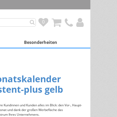
0
0
Besonderheiten
mit Besonderheit
Personalisierung
onatskalender
Duftkalender
stent-plus gelb
Spendenprojekte
Gutscheinkalender
re Kundinnen und Kunden alles im Blick: den Vor-, Haupt-
onat und dank der großen Werbefläche das
Schokoladenfüllung
ktrum Ihres Unternehmens.