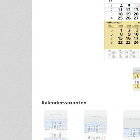
Tipps für ein gesundes Leben
andere Größen
Wohlfühltipps
Rezepte
Haushaltstipps
Pflanzen & Tiere
Infos zu Pflanzen/Gartentipps
Infos zu Tieren
Kalendervarianten