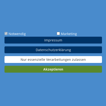
nicht verfügbar
Extras
Tagesmarkierung
spunkt roter Kreis
Notwendig
Marketing
Verpackung
Impressum
Standardverpacku
Wellpapp-
ng
Einzelverpackung
Datenschutzerklärung
Nur essenzielle Verarbeitungen zulassen
Akzeptieren
Kalender merken