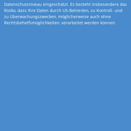
Datenschutzniveau eingeschätzt. Es besteht insbesondere das
Risiko, dass Ihre Daten durch US-Behörden, zu Kontroll- und
zu Überwachungszwecken, möglicherweise auch ohne
Rechtsbehelfsmöglichkeiten, verarbeitet werden können.
Art.-Nr. 843-TM
3-Monatskalender
Business-trio grün
Aller guten Dinge sind drei! Darum gibt's neben den drei