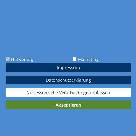
Gestaltung
Ohne Werbedruck
Farbigkeit
nicht verfügbar
Extras
Tagesmarkierung
spunkt roter Kreis
Notwendig
Marketing
Impressum
Verpackung
Datenschutzerklärung
Standardverpacku
Wellpapp-
ng
Einzelverpackung
Nur essenzielle Verarbeitungen zulassen
Akzeptieren