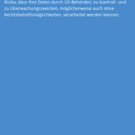
Classic 3
Risiko, dass Ihre Daten durch US-Behörden, zu Kontroll- und
zu Überwachungszwecken, möglicherweise auch ohne
Rechtsbehelfsmöglichkeiten, verarbeitet werden können.
Siebensprachiger Dreimonatsplaner mit fertig montiertem
Tagesmarkierungsschieber und hochwertiger Metallöse.
Die Online-Gestaltung des Werbedrucks steht für diesen
Kalender leider nicht zur Verfügung.
Kalenderdetails
Kalendarium
7-sprachig D, GB, F, E, I, NL, PL
Feiertage
A, B, CH, D, E, F, GB, I, NL, PL
Gewicht
246 Gramm
Größe
34,5 x 80,0 cm
Vorteile
inklusive hochwertiger Metallöse
fertig montiertem Datumsschieber
Vorlagen