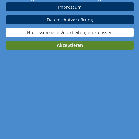
Impressum
Datenschutzerklärung
Nur essenzielle Verarbeitungen zulassen
Akzeptieren
Kalender merken
Anzahl: 100 Stück
Gestaltung: Design-Service nutzen
Werbedruck: bunt (4-farbig CMYK)
Verpackung: Standardverpackung