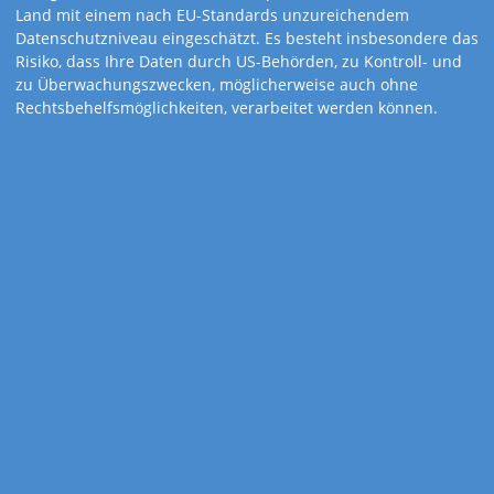
Land mit einem nach EU-Standards unzureichendem
Datenschutzniveau eingeschätzt. Es besteht insbesondere das
Risiko, dass Ihre Daten durch US-Behörden, zu Kontroll- und
zu Überwachungszwecken, möglicherweise auch ohne
Rechtsbehelfsmöglichkeiten, verarbeitet werden können.
Art.-Nr. 824
3-Monatskalender
Compact-basic grau
Übersichtlicher Terminplaner, mit dem Sie an jedem Tag, in
jedem Büro mitten im Geschehen sind.
Kalender mit hochwertigem, fertig montiertem Schieber zur
Tagesmarkierung und europäischen Feiertagssymbolen.
Kalenderdetails
Kalendarium
5-sprachig: D, GB, F, I, E
Feiertage
D, A, CH, I, F, GB, E, NL