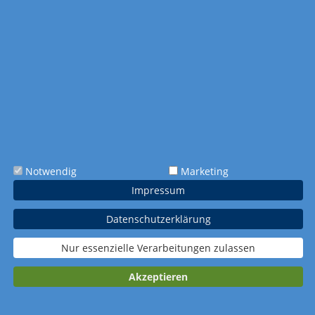
Kommentar:
Farbigkeit
schwarz-weiß (1-
bunt (4-farbig
farbig Schwarz)
CMYK)
Extras
Tagesmarkierung
Metallöse
spunkt roter Kreis
Notwendig
Marketing
Impressum
Verpackung
Datenschutzerklärung
Standardverpacku
Wellpapp-
Wellpapp-
ng
Einzelverpackung
Einzelverpackung
Nur essenzielle Verarbeitungen zulassen
(plano)
Akzeptieren