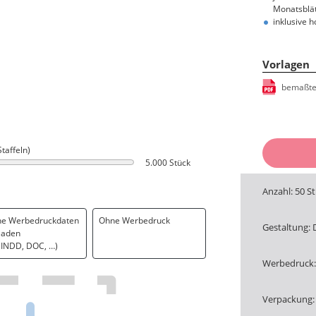
Monatsblät
inklusive 
Vorlagen
bemaßte
Staffeln)
5.000 Stück
Anzahl: 50 S
ne Werbedruckdaten
Ohne Werbedruck
Gestaltung: 
laden
. INDD, DOC, …)
Werbedruck: 
Verpackung: