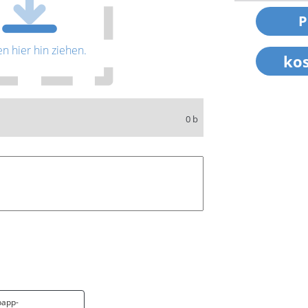
en hier hin ziehen.
0 b
papp-