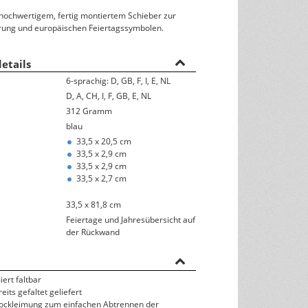
hochwertigem, fertig montiertem Schieber zur
Rückseitentexte
ung und europäischen Feiertagssymbolen.
österreichisches Kalendarium
etails
Nachhaltigkeit & Umwelt
6-sprachig: D, GB, F, I, E, NL
D, A, CH, I, F, GB, E, NL
312 Gramm
blau
33,5 x 20,5 cm
33,5 x 2,9 cm
33,5 x 2,9 cm
33,5 x 2,7 cm
33,5 x 81,8 cm
Feiertage und Jahresübersicht auf
der Rückwand
ert faltbar
its gefaltet geliefert
Blockleimung zum einfachen Abtrennen der