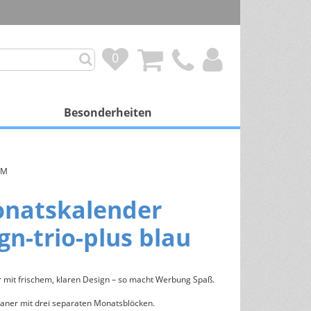
0
0
Besonderheiten
mit Besonderheit
TM
Personalisierung
onatskalender
Duftkalender
gn-trio-plus blau
Spendenprojekte
Gutscheinkalender
 mit frischem, klaren Design – so macht Werbung Spaß.
Schokoladenfüllung
aner mit drei separaten Monatsblöcken.