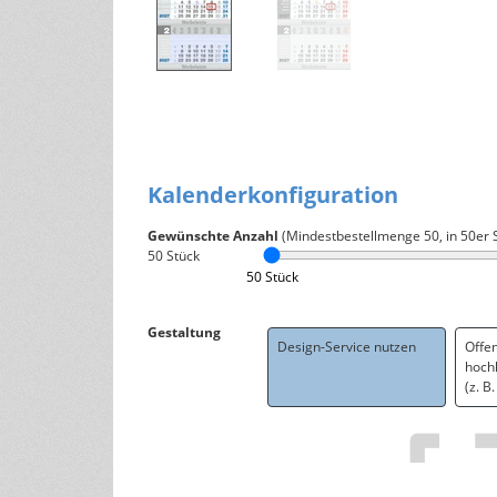
Kalenderkonfiguration
Gewünschte Anzahl
(Mindestbestellmenge
50
, in 50er 
50
Stück
50 Stück
Gestaltung
Design-Service nutzen
Offe
hoch
(z. B