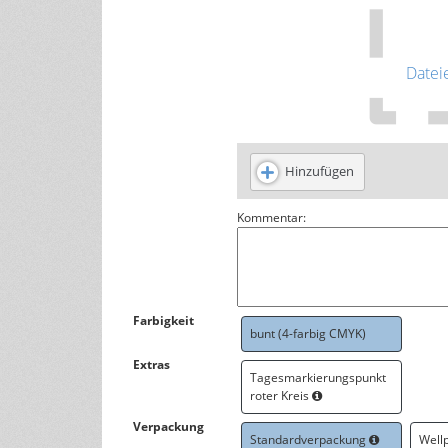
Datei
Hinzufügen
Kommentar:
Farbigkeit
bunt (4-farbig CMYK)
Extras
Tagesmarkierungspunkt
roter Kreis
Verpackung
Standardverpackung
Well