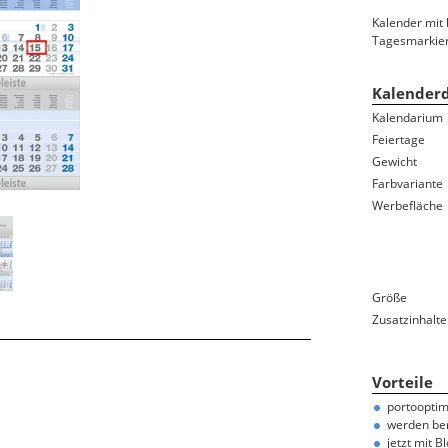
Ferientermine
Kalender mit 
Namenstage
Tagesmarkier
100-jähriger Kalender
Bauernregeln/-weisheiten
Kalenderd
Sternzeichen/Horoskop
Kalendarium
Mondphasen
Feiertage
Gewicht
Gedenktage
Farbvariante
Feiertage und Jahresübersicht auf der Rückwand
Werbefläche
Größe
Zusatzinhalte
Vorteile
portooptimi
werden bere
jetzt mit 