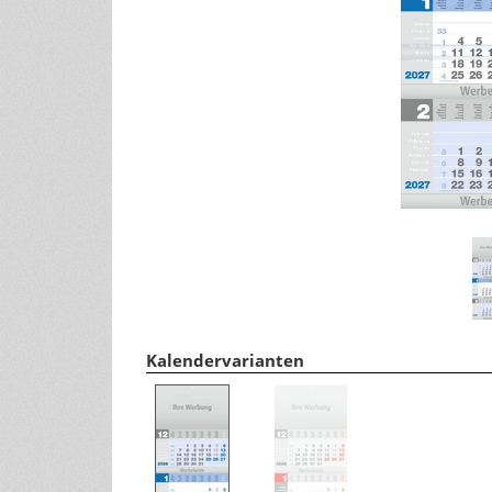
Tipps für ein gesundes Leben
andere Größen
Wohlfühltipps
Rezepte
Haushaltstipps
Pflanzen & Tiere
Infos zu Pflanzen/Gartentipps
Infos zu Tieren
Kalendervarianten