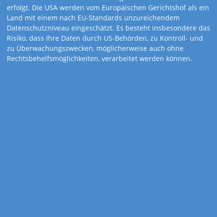
erfolgt. Die USA werden vom Europäischen Gerichtshof als ein
Land mit einem nach EU-Standards unzureichendem
Datenschutzniveau eingeschätzt. Es besteht insbesondere das
Risiko, dass Ihre Daten durch US-Behörden, zu Kontroll- und
zu Überwachungszwecken, möglicherweise auch ohne
Art.-Nr. 878-TM
Rechtsbehelfsmöglichkeiten, verarbeitet werden können.
4-Monatskalender
Design-quattro rot
Moderner Viermonatsplaner mit vier separaten Monatsblöcken,
drei Werbeleisten und großer Werbefläche.
Kalender mit hochwertigem, fertig montiertem Schieber zur
Tagesmarkierung und europäischen Feiertagssymbolen.
Kalendarium mit roter Akzentfarbe.
Kalenderdetails