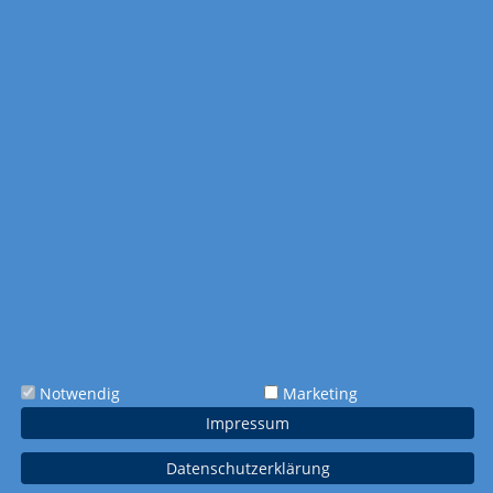
Dateien hier hin ziehen.
Hinzufügen
0 b
Kommentar:
Farbigkeit
bunt (4-farbig
CMYK)
Notwendig
Marketing
Extras
Impressum
Tagesmarkierung
spunkt roter Kreis
Datenschutzerklärung