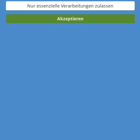
Nur essenzielle Verarbeitungen zulassen
Verpackung
Standardverpacku
Wellpapp-
Akzeptieren
ng
Einzelverpackung
Kalender merken
Anzahl: 50 Stück
Gestaltung: Design-Service nutzen
Werbedruck: bunt (4-farbig CMYK)