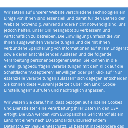
Scheckkartenkalender
Wir setzen auf unserer Website verschiedene Technologien ein.
Einige von ihnen sind essenziell und damit für den Betrieb der
Website notwendig, während andere nicht notwendig sind, uns
Klein aber oho! Kalender im Scheckkartenformat passen in jeden
jedoch helfen, unser Onlineangebot zu verbessern und
Geldbeutel, in jede Hosentasche und sind dabei auch noch unglaublich
wirtschaftlich zu betreiben. Die Einwilligung umfasst die von
praktisch: auf einen Blick alle 12 Monate sowie Ihr Logo! Dieses
Werbegeschenk haben Sie immer gleich zur Hand.
Ihnen ausgewählten Verarbeitungen und die mit ihnen
verbundene Speicherung von Informationen auf Ihrem Endgerät
Mehr über Scheckkartenkalender...
sowie deren anschließendes Auslesen und die folgende
Verarbeitung personenbezogener Daten. Sie können in die
einwilligungbedürftigen Verarbeitungen mit dem Klick auf die
Schaltfläche "Akzeptieren" einwilligen oder per Klick auf "Nur
essenzielle Verarbeitungen zulassen" sich dagegen entscheiden
Sie können diese Auswahl jederzeit über den Link "Cookie-
Einstellungen" aufrufen und nachträglich anpassen.
Wir weisen Sie darauf hin, dass bezogen auf einzelne Cookies
und Dienstleister eine Verarbeitung Ihrer Daten in den USA
erfolgt. Die USA werden vom Europäischen Gerichtshof als ein
Land mit einem nach EU-Standards unzureichendem
Datenschutzniveau eingeschätzt. Es besteht insbesondere das