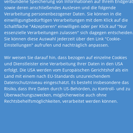
verbundene Speicherung von Informationen auf Ihrem Endgerät
sowie deren anschließendes Auslesen und die folgende
Verarbeitung personenbezogener Daten. Sie können in die
einwilligungbedürftigen Verarbeitungen mit dem Klick auf die
Schaltfläche "Akzeptieren" einwilligen oder per Klick auf "Nur
Art.-Nr. 121
Art.-Nr. 130
12,0 x 52,5 cm
15,5 x 48,5 cm
essenzielle Verarbeitungen zulassen" sich dagegen entscheiden
Aktiv mit Waldi
Fit & Gesund
Sie können diese Auswahl jederzeit über den Link "Cookie-
Einstellungen" aufrufen und nachträglich anpassen.
Wir weisen Sie darauf hin, dass bezogen auf einzelne Cookies
und Dienstleister eine Verarbeitung Ihrer Daten in den USA
erfolgt. Die USA werden vom Europäischen Gerichtshof als ein
Land mit einem nach EU-Standards unzureichendem
Datenschutzniveau eingeschätzt. Es besteht insbesondere das
Risiko, dass Ihre Daten durch US-Behörden, zu Kontroll- und zu
Überwachungszwecken, möglicherweise auch ohne
Rechtsbehelfsmöglichkeiten, verarbeitet werden können.