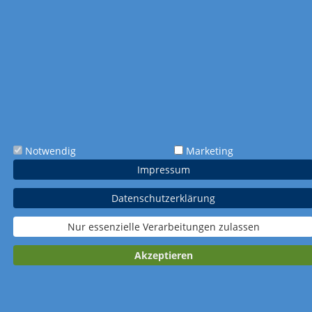
Starten Sie gesund in das Jahr
2027 mit unseren
Werbekalendern
Notwendig
Marketing
Impressum
Bringen Sie Gesundheit und Wohlbefinden in Ihren Alltag
mit unseren einzigartigen
Bildkalendern
mit Tipps für ein
Datenschutzerklärung
gesundes Leben! Unsere
Wandkalender
sind nicht nur
praktische Zeitgeber, sondern auch wertvolle Ratgeber, die
Nur essenzielle Verarbeitungen zulassen
Ihnen inspirierende
Zusatzinhalte
bieten. Mit individuellem
Werbeeindruck haben Sie die Möglichkeit, Ihre Botschaft
gezielt zu platzieren und Ihre Kunden nachhaltig zu
Akzeptieren
beeindrucken.
Unsere hochwertigen
Werbekalender
präsentieren
vielseitige Tipps und Ideen rund um ein gesundes Leben.