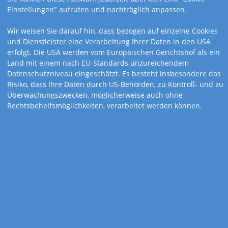
Einstellungen" aufrufen und nachträglich anpassen.
Art.-Nr. 106-A
Art.-Nr. 106-E
Wir weisen Sie darauf hin, dass bezogen auf einzelne Cookies
15,5 x 44,5 cm
15,5 x 44,5 cm
und Dienstleister eine Verarbeitung Ihrer Daten in den USA
Gesund durch
Gesund durch
erfolgt. Die USA werden vom Europäischen Gerichtshof als ein
Heilkräuter (österr.
Heilkräuter (1-
Land mit einem nach EU-Standards unzureichendem
Version)
spaltig)
Datenschutzniveau eingeschätzt. Es besteht insbesondere das
Risiko, dass Ihre Daten durch US-Behörden, zu Kontroll- und zu
Überwachungszwecken, möglicherweise auch ohne
Rechtsbehelfsmöglichkeiten, verarbeitet werden können.