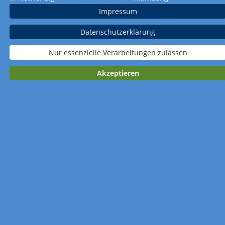
Impressum
Datenschutzerklärung
Nur essenzielle Verarbeitungen zulassen
Akzeptieren
Art.-Nr. 439
31,0 x 44,0 cm
Großer
Bauernkalender