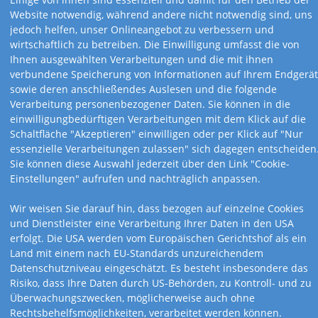
Website notwendig, während andere nicht notwendig sind, uns
Werbekalender mit
jedoch helfen, unser Onlineangebot zu verbessern und
wirtschaftlich zu betreiben. Die Einwilligung umfasst die von
Namenstagen
Ihnen ausgewählten Verarbeitungen und die mit ihnen
verbundene Speicherung von Informationen auf Ihrem Endgerät
Diese Kalender bieten neben attraktiver Gestaltung und
sowie deren anschließendes Auslesen und die folgende
wissenswertem Inhalt eine Besonderheit: Alle üblichen Namenstage im
Verarbeitung personenbezogener Daten. Sie können in die
deutschsprachigen Raum finden Sie hier aufgelistet, Tag für Tag, das
einwilligungbedürftigen Verarbeitungen mit dem Klick auf die
ganze Jahr! So behalten Ihre Kundinnen und Kunden jeden Monat den
Schaltfläche "Akzeptieren" einwilligen oder per Klick auf "Nur
Überblick.
essenzielle Verarbeitungen zulassen" sich dagegen entscheiden
Mehr über Kalender mit Namenstagen...
Sie können diese Auswahl jederzeit über den Link "Cookie-
Einstellungen" aufrufen und nachträglich anpassen.
Wir weisen Sie darauf hin, dass bezogen auf einzelne Cookies
und Dienstleister eine Verarbeitung Ihrer Daten in den USA
erfolgt. Die USA werden vom Europäischen Gerichtshof als ein
Land mit einem nach EU-Standards unzureichendem
Datenschutzniveau eingeschätzt. Es besteht insbesondere das
Risiko, dass Ihre Daten durch US-Behörden, zu Kontroll- und zu
Überwachungszwecken, möglicherweise auch ohne
Rechtsbehelfsmöglichkeiten, verarbeitet werden können.