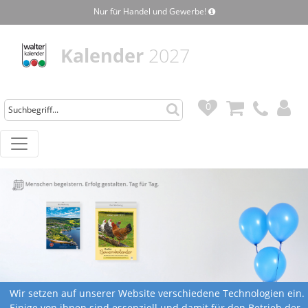
Nur für Handel und Gewerbe!
Kalender
2027
0
0
Wir setzen auf unserer Website verschiedene Technologien ein.
Einige von ihnen sind essenziell und damit für den Betrieb der