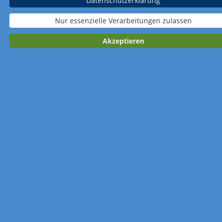
Datenschutzerklärung
Nur essenzielle Verarbeitungen zulassen
Akzeptieren
Art.-Nr. 178-RW
Art.-Nr. 179
15,5 x 47,8 cm
15,5 x 48,5 cm
Ein schönes Jahr
Einfach tierisch
Familienplaner