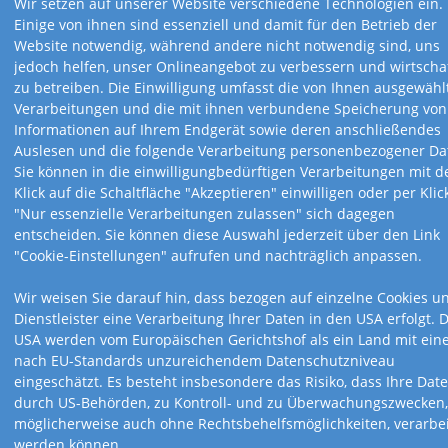
Wir setzen auf unserer Website verschiedene Technologien ein.
Art.-Nr. 104-A
Einige von ihnen sind essenziell und damit für den Betrieb der
Art.-Nr. 104
15,5 x 48,5 cm
15,5 x 48,5 cm
Website notwendig, während andere nicht notwendig sind, uns
Mondkalender
Mondkalender
jedoch helfen, unser Onlineangebot zu verbessern und wirtschaf
(österr. Version)
zu betreiben. Die Einwilligung umfasst die von Ihnen ausgewähl
Verarbeitungen und die mit ihnen verbundene Speicherung von
Informationen auf Ihrem Endgerät sowie deren anschließendes
Auslesen und die folgende Verarbeitung personenbezogener Da
Sie können in die einwilligungbedürftigen Verarbeitungen mit 
Klick auf die Schaltfläche "Akzeptieren" einwilligen oder per Klic
"Nur essenzielle Verarbeitungen zulassen" sich dagegen
entscheiden. Sie können diese Auswahl jederzeit über den Link
"Cookie-Einstellungen" aufrufen und nachträglich anpassen.
Wir weisen Sie darauf hin, dass bezogen auf einzelne Cookies u
Dienstleister eine Verarbeitung Ihrer Daten in den USA erfolgt. D
USA werden vom Europäischen Gerichtshof als ein Land mit ei
nach EU-Standards unzureichendem Datenschutzniveau
eingeschätzt. Es besteht insbesondere das Risiko, dass Ihre Dat
durch US-Behörden, zu Kontroll- und zu Überwachungszwecken,
möglicherweise auch ohne Rechtsbehelfsmöglichkeiten, verarbei
Art.-Nr. 106-A
Art.-Nr. 106
werden können.