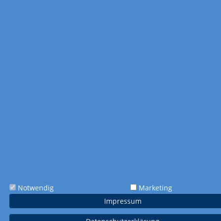
Art.-Nr. 176
Art.-Nr. 177
15,5 x 44,5 cm
12,0 x 52,5 cm
Kleine Träume für
Meine Landküche
große Augenblicke
Notwendig
Marketing
Impressum