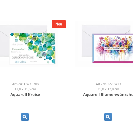
Art.-Nr. GWK5708
Art.-Nr. GS18413
17,0 x 11,5 cm
19,0 x 12,0 cm
Aquarell Kreise
Aquarell Blumenwünsch