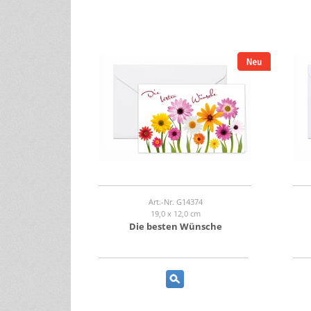
Art.-Nr. G14374
19,0 x 12,0 cm
Die besten Wünsche