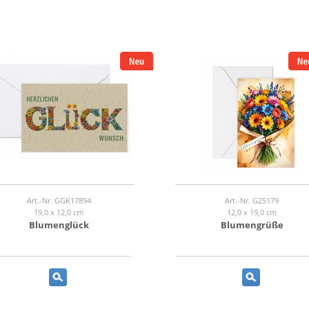
Art.-Nr. GGK17894
Art.-Nr. G25179
19,0 x 12,0 cm
12,0 x 19,0 cm
Blumenglück
Blumengrüße