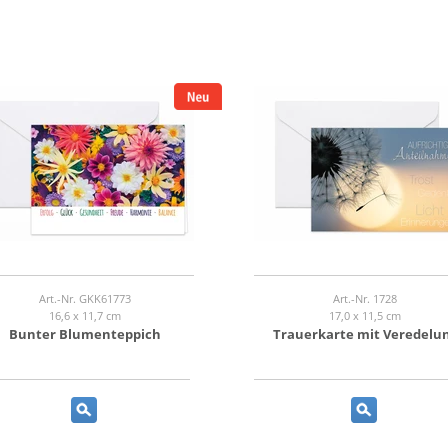
Art.-Nr. GKK61773
Art.-Nr. 1728
16,6 x 11,7 cm
17,0 x 11,5 cm
Bunter Blumenteppich
Trauerkarte mit Veredelu