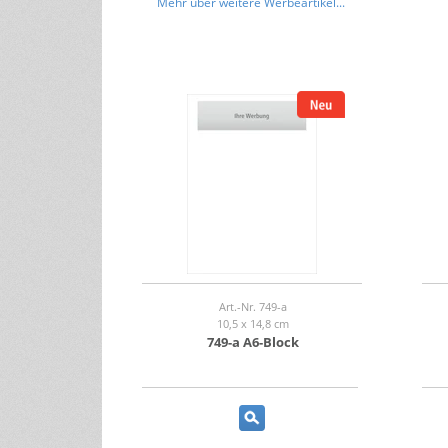
Mehr über weitere Werbeartikel...
Art.-Nr. 749-a
10,5 x 14,8 cm
749-a A6-Block