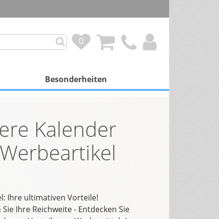
0
0
Besonderheiten
mit Besonderheit
ere Kalender
Personalisierung
Werbeartikel
Duftkalender
Spendenprojekte
Gutscheinkalender
: Ihre ultimativen Vorteile!
Sie Ihre Reichweite - Entdecken Sie
Schokoladenfüllung