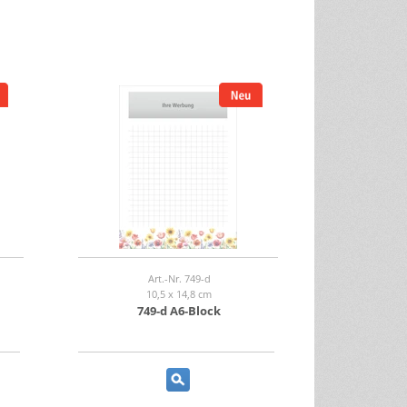
Art.-Nr. 749-d
10,5 x 14,8 cm
749-d A6-Block