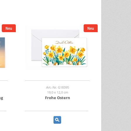
Art.-Nr. G18395
19,0 x 12,0 cm
ng
Frohe Ostern