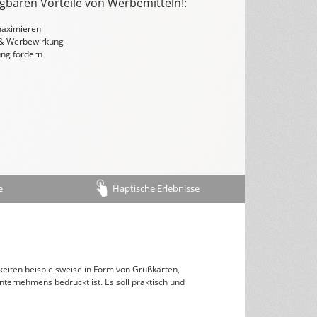
gbaren Vorteile von Werbemitteln!:
Rückseitentexte
maximieren
 & Werbewirkung
österreichisches Kalendarium
ng fördern
Nachhaltigkeit & Umwelt
e
Haptische Erlebnisse
eiten beispielsweise in Form von Grußkarten,
ternehmens bedruckt ist. Es soll praktisch und