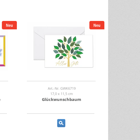
Art.-Nr. GWK6719
17,0 x 11,5 cm
e
Glückwunschbaum