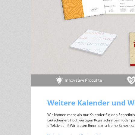
Tipps für ein gesundes Leben
andere Größen
Wohlfühltipps
Rezepte
Haushaltstipps
Pflanzen & Tiere
Infos zu Pflanzen/Gartentipps
Infos zu Tieren
Innovative Produkte
Weitere Kalender und W
Wir können mehr als nur Kalender für den Schreibt
Gutscheinen, hochwertigen Kugelschreibern oder pack
effektiv sein? Wir bieten Ihnen extra kleine Scheckk