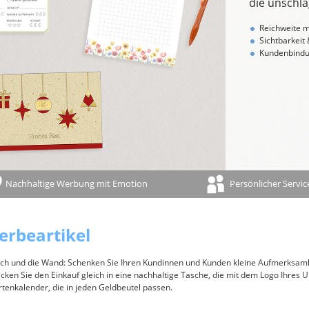
die unschla
Ferientermine
Namenstage
Reichweite 
Sichtbarkeit
100-jähriger Kalender
Kundenbindu
Bauernregeln/-weisheiten
Sternzeichen/Horoskop
Mondphasen
Gedenktage
Feiertage und Jahresübersicht auf der Rückwand
Nachhaltige Werbung mit Emotion
Persönlicher Servic
erbeartikel
isch und die Wand: Schenken Sie Ihren Kundinnen und Kunden kleine Aufmerksamk
en Sie den Einkauf gleich in eine nachhaltige Tasche, die mit dem Logo Ihres Un
artenkalender, die in jeden Geldbeutel passen.