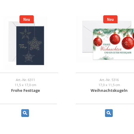
Art.-Nr. 6311
Art.-Nr. 5316
11,5 x 17,0 cm
17,0 x 11,5 cm
Frohe Festtage
Weihnachtskugeln