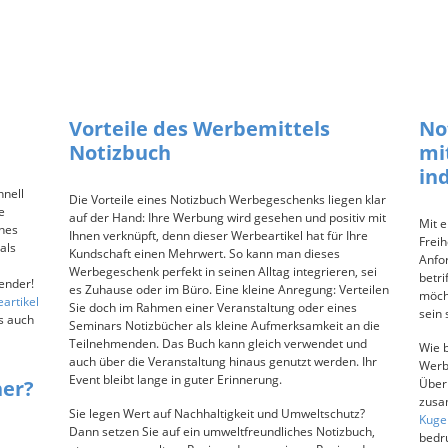
Vorteile des Werbemittels
No
Notizbuch
mi
in
nell
Die Vorteile eines Notizbuch Werbegeschenks liegen klar
e
auf der Hand: Ihre Werbung wird gesehen und positiv mit
Mit e
ches
Ihnen verknüpft, denn dieser Werbeartikel hat für Ihre
Freih
als
Kundschaft einen Mehrwert. So kann man dieses
Anfo
Werbegeschenk perfekt in seinen Alltag integrieren, sei
betri
ender!
es Zuhause oder im Büro. Eine kleine Anregung: Verteilen
möcht
artikel
Sie doch im Rahmen einer Veranstaltung oder eines
sein s
ls auch
Seminars Notizbücher als kleine Aufmerksamkeit an die
Teilnehmenden. Das Buch kann gleich verwendet und
Wie 
auch über die Veranstaltung hinaus genutzt werden. Ihr
Werbe
Event bleibt lange in guter Erinnerung.
her?
Über
zusa
Sie legen Wert auf Nachhaltigkeit und Umweltschutz?
Kuge
Dann setzen Sie auf ein umweltfreundliches Notizbuch,
bedr