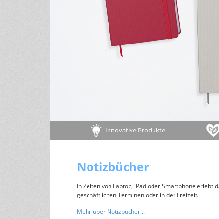
Tipps für ein gesundes Leben
andere Größen
Wohlfühltipps
Rezepte
Haushaltstipps
Pflanzen & Tiere
Infos zu Pflanzen/Gartentipps
Infos zu Tieren
Innovative Produkte
Notizbücher
In Zeiten von Laptop, iPad oder Smartphone erlebt 
geschäftlichen Terminen oder in der Freizeit.
Mehr über Notizbücher...