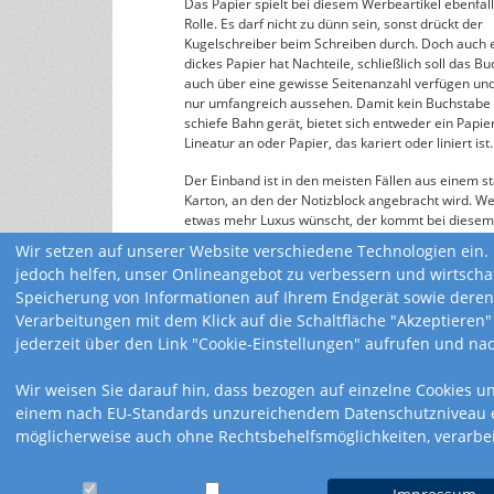
Das Papier spielt bei diesem Werbeartikel ebenfall
Rolle. Es darf nicht zu dünn sein, sonst drückt der
Kugelschreiber beim Schreiben durch. Doch auch 
dickes Papier hat Nachteile, schließlich soll das Bu
auch über eine gewisse Seitenanzahl verfügen und
nur umfangreich aussehen. Damit kein Buchstabe 
schiefe Bahn gerät, bietet sich entweder ein Papie
Lineatur an oder Papier, das kariert oder liniert ist.
Der Einband ist in den meisten Fällen aus einem st
Karton, an den der Notizblock angebracht wird. W
etwas mehr Luxus wünscht, der kommt bei diesem
Werbeartikel mit einem Einband aus Leder auf sei
Wir setzen auf unserer Website verschiedene Technologien ein. 
Kosten. Anstatt das Cover mit Ihrem Logo zu bedr
jedoch helfen, unser Onlineangebot zu verbessern und wirtscha
kommt in diesem Fall eine Logo Prägung zum Einsa
Speicherung von Informationen auf Ihrem Endgerät sowie deren
Verarbeitungen mit dem Klick auf die Schaltfläche "Akzeptieren"
jederzeit über den Link "Cookie-Einstellungen" aufrufen und na
Wir weisen Sie darauf hin, dass bezogen auf einzelne Cookies u
einem nach EU-Standards unzureichendem Datenschutzniveau ein
möglicherweise auch ohne Rechtsbehelfsmöglichkeiten, verarbe
Impressum