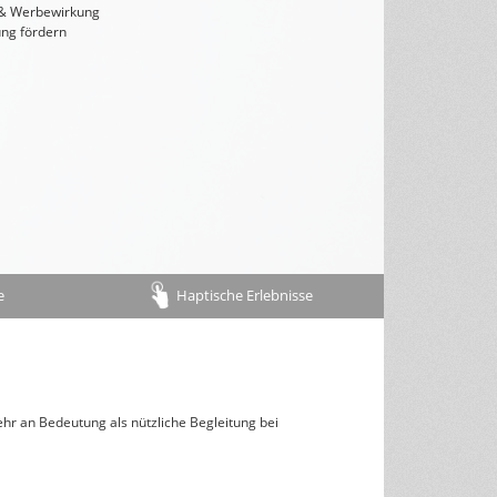
 & Werbewirkung
Rückseitentexte
ng fördern
österreichisches Kalendarium
Nachhaltigkeit & Umwelt
e
Haptische Erlebnisse
hr an Bedeutung als nützliche Begleitung bei