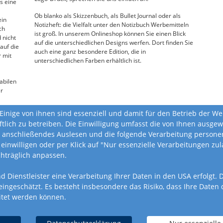
s eine
Ob blanko als Skizzenbuch, als Bullet Journal oder als
ein
Notizheft: die Vielfalt unter den Notizbuch Werbemitteln
ch
ist groß. In unserem Onlineshop können Sie einen Blick
 nicht
auf die unterschiedlichen Designs werfen. Dort finden Sie
auf die
auch eine ganz besondere Edition, die in
r mit
unterschiedlichen Farben erhältlich ist.
abilen
er
ne
Einige von ihnen sind essenziell und damit für den Betrieb der W
ucken,
ftlich zu betreiben. Die Einwilligung umfasst die von Ihnen ausg
tz.
 anschließendes Auslesen und die folgende Verarbeitung personen
 einwilligen oder per Klick auf "Nur essenzielle Verarbeitungen z
chträglich anpassen.
nd Dienstleister eine Verarbeitung Ihrer Daten in den USA erfolgt
geschätzt. Es besteht insbesondere das Risiko, dass Ihre Daten
itet werden können.
AGB
Datenschutz
Produktsicherheitsverord