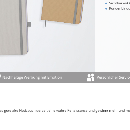
Ferientermine
Sichtbarkeit
Kundenbindu
Namenstage
100-jähriger Kalender
Bauernregeln/-weisheiten
Sternzeichen/Horoskop
Mondphasen
Gedenktage
Feiertage und Jahresübersicht auf der Rückwand
Nachhaltige Werbung mit Emotion
Persönlicher Servic
das gute alte Notizbuch derzeit eine wahre Renaissance und gewinnt mehr und me