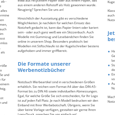
etwa aus recyceltem Papier oder aus einem Papier, das
 ab -
Kugel
aus einem anderen Rohstoff als Holz gewonnen wurde.
e
Neugierig? Sprechen Sie uns an!
alles
Klass
Termine
auch 
Hinsichtlich der Ausstattung gibt es verschiedene
ten
Nutz
Möglichkeiten. Je nachdem für welchen Einsatz das
mmen,
Notizheft gedacht ist, kann das Papier liniert oder kariert
 auch
Je
sein - oder auch ganz weiß wie ein Skizzenbuch. Auch
 im
Modelle mit Gummizug und Lesebändchen finden Sie
be
ässt
online in unserem Shop. Besonders praktisch: bei
emlos
Modellen mit Stiftschlaufe ist der Kugelschreiber bestens
,
aufgehoben und immer griffbereit.
Hi
als
Ge
la
Die Formate unserer
St
Größe
Werbenotizbücher
do
go
Ei
oße und
vo
z für
Notizbuch Werbeartikel sind in verschiedenen Größen
Au
h einem
erhältlich. Sie reichen vom Format A4 über das DIN-A5-
No
htig.
Format bis zu DIN A6 sowie individuellen Abmessungen.
Egal, für welche Größe Sie sich entscheiden, für Ihr Logo
Mach
sst
ist auf jeden Fall Platz. Je nach Modell bedrucken wir den
Noti
n und
Einband mit Ihrer Werbebotschaft. Übrigens, wenn Sie
über keine Vorlage verfügen, gestalten wir gerne Ihren
Logo-Druck, sprechen Sie uns einfach an!