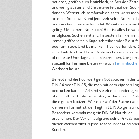
notieren, greifen zum Notizblock, reißen den Zettel
und wenig später sind Sie verzweifelt auf der Such
danach. Wesentlich komfortabler ist es, wenn man 
an einer Stelle weiß und jederzeit seine Notizen, 
und Geistesblitze wiederfindet. Womit das am bes
gelingt? Mit einem Notizbuch! Hier ist alles beisa
erfolgloses Suchen entfällt. Im besten Fall klemmt
immer griffbereit ein Kugelschreiber oder Bleistift
oder am Buch. Und ist mal kein Tisch vorhanden, l
sich dank des Hard Cover Notizbuches auch probl
ohne feste Unterlage alles mitschreiben. Übrigens
speziell für Termine bieten wir auch
Terminbücher
Werbeartikel an.
Beliebt sind die hochwertigen Notizbücher in der 
DIN A4 oder DIN A5, die man mit dem eigenen Lo
bedrucken kann. In A4 sind sie eine besonders gr
übersichtliche Gedankenstütze, sie bieten viel Plat
die eigenen Notizen. Wer eher auf der Suche nac
kleineren Format ist, der liegt mit DIN A5 genau ric
Besonders kompakt mag ein DIN A6 Notizbuch
erscheinen. Der Vorteil: aufgrund seiner Größe pa
dieser Werbeartikel in jede Tasche Ihrer Kundinne
Kunden.