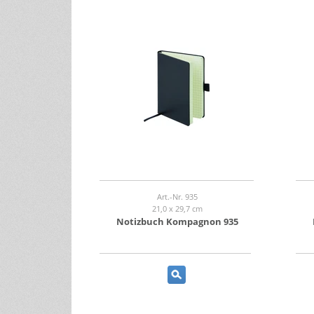
Art.-Nr. 935
21,0 x 29,7 cm
Notizbuch Kompagnon 935