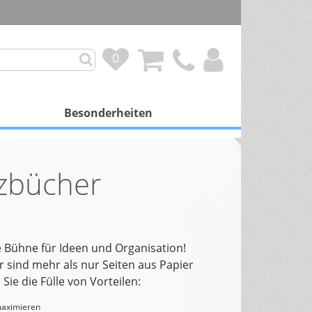
0
0
Besonderheiten
mit Besonderheit
zbücher
Personalisierung
Duftkalender
Spendenprojekte
e Bühne für Ideen und Organisation!
 sind mehr als nur Seiten aus Papier
Gutscheinkalender
Sie die Fülle von Vorteilen:
Schokoladenfüllung
maximieren