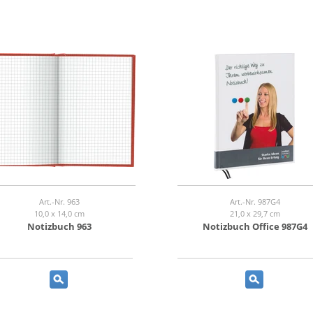
Art.-Nr. 963
Art.-Nr. 987G4
10,0 x 14,0 cm
21,0 x 29,7 cm
Notizbuch 963
Notizbuch Office 987G4