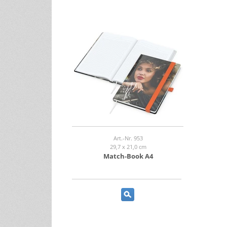
Art.-Nr. 953
29,7 x 21,0 cm
Match-Book A4