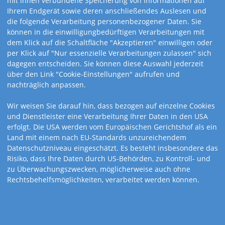
mit ihnen verbundene Speicherung von Informationen auf
Ihrem Endgerät sowie deren anschließendes Auslesen und
[Your Name]-
die folgende Verarbeitung personenbezogener Daten. Sie
können in die einwilligungbedürftigen Verarbeitungen mit
Kalender
dem Klick auf die Schaltfläche "Akzeptieren" einwilligen oder
per Klick auf "Nur essenzielle Verarbeitungen zulassen" sich
dagegen entscheiden. Sie können diese Auswahl jederzeit
Erfreuen Sie Ihre Kunden mit einer
über den Link "Cookie-Einstellungen" aufrufen und
persönlichen Ansprache
nachträglich anpassen.
Wir weisen Sie darauf hin, dass bezogen auf einzelne Cookies
und Dienstleister eine Verarbeitung Ihrer Daten in den USA
erfolgt. Die USA werden vom Europäischen Gerichtshof als ein
Land mit einem nach EU-Standards unzureichendem
Datenschutzniveau eingeschätzt. Es besteht insbesondere das
Risiko, dass Ihre Daten durch US-Behörden, zu Kontroll- und
zu Überwachungszwecken, möglicherweise auch ohne
Rechtsbehelfsmöglichkeiten, verarbeitet werden können.
Sehr viele Kunde mögen es, namentlich mit einem
Werbemittel angesprochen zu werden? Noch mehr