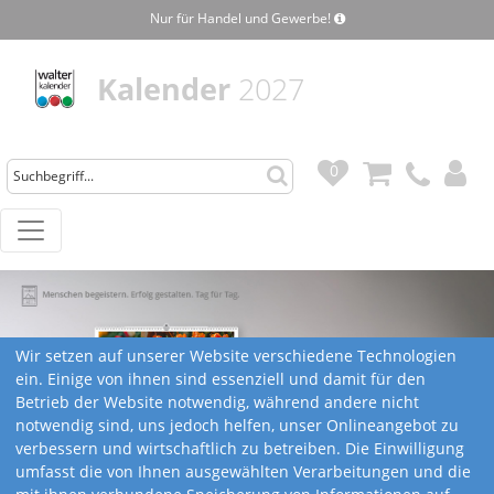
Nur für Handel und Gewerbe!
Kalender
2027
0
0
Wir setzen auf unserer Website verschiedene Technologien
ein. Einige von ihnen sind essenziell und damit für den
Betrieb der Website notwendig, während andere nicht
notwendig sind, uns jedoch helfen, unser Onlineangebot zu
verbessern und wirtschaftlich zu betreiben. Die Einwilligung
umfasst die von Ihnen ausgewählten Verarbeitungen und die